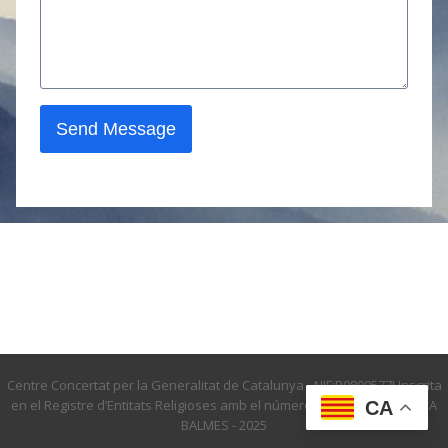
Send Message
Centre Concertat per la Generalitat de Catalunya - NIF:R0800577I Inscrita
en el Registre d’Entitats Religioses amb el número 4982 - © ESCOLA PIA
CA
BALMES - 2025