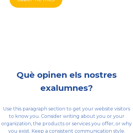
Testimonials are a social
Testimonials are a social
Què opinen els nostres
proof, a powerful way to
proof, a powerful way to
inspire trust.
inspire trust.
exalumnes?
Customer
Customer
Name
Name
Use this paragraph section to get your website visitors
Buffalo, NY
Buffalo, NY
to know you. Consider writing about you or your
organization, the products or services you offer, or why
you exist. Keep a consistent communication style.