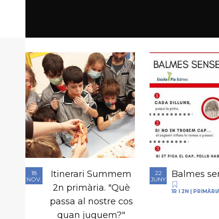
Itinerari Summem
Balmes sen
18
22
NOV.
JUNY
2n primària. "Què
1R I 2N
|
PRIMÀRI
passa al nostre cos
quan juguem?"