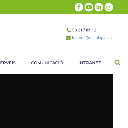
93 217 86 12
balmes@escolapia.cat
SERVEIS
COMUNICACIÓ
INTRANET