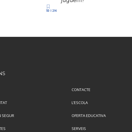
juguem?
1R I 2N
NS
CONTACTE
ITAT
L’ESCOLA
 SEGUR
OFERTA EDUCATIVA
TES
SERVEIS