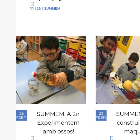
1R I 2N
|
SUMMEM
SUMMEM: A 2n
SUMMEM
28
23
FEBR.
FEBR.
Experimentem
constru
amb ossos!
maqu