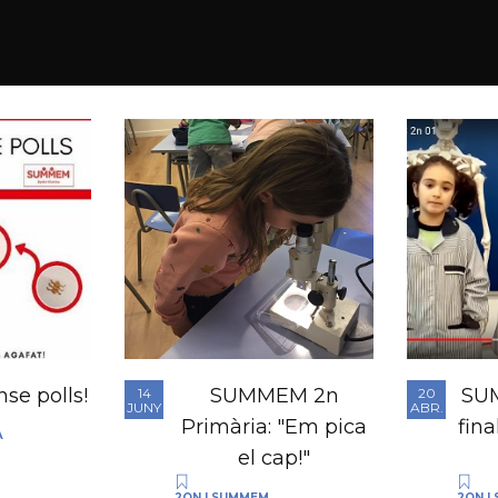
se polls!
SUMMEM 2n
SUM
14
20
JUNY
ABR.
Primària: "Em pica
fina
A
el cap!"
2ON
|
SUMMEM
2ON
|