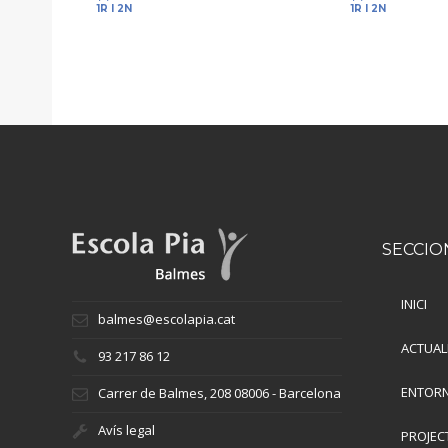
1R I 2N
1R I 2N
SECCIO
INICI
balmes@escolapia.cat
ACTUAL
93 217 86 12
ENTORN
Carrer de Balmes, 208 08006 - Barcelona
Avís legal
PROJEC