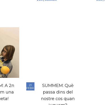
: A 2n
SUMMEM: Què
21
FEBR.
ïm una
passa dins del
eta!
nostre cos quan