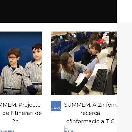
MEM: Projecte
SUMMEM: A 2n fem
1
MARÇ
l de l'itinerari de
recerca
2n
d'informació a TIC
SUMMEM
1R I 2N