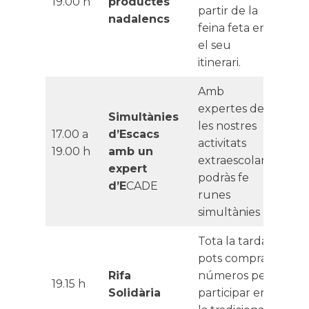
19.00 h
productes
partir de la
nadalencs
feina feta en
el seu
itinerari.
Amb
expertes de
Simultànies
les nostres
17.00 a
d’Escacs
activitats
19.00 h
amb un
extraescolars,
expert
podràs fe
d’E
CADE
runes
simultànies
Tota la tarda
pots comprar
Rifa
números per
19.15 h
Solidària
participar en