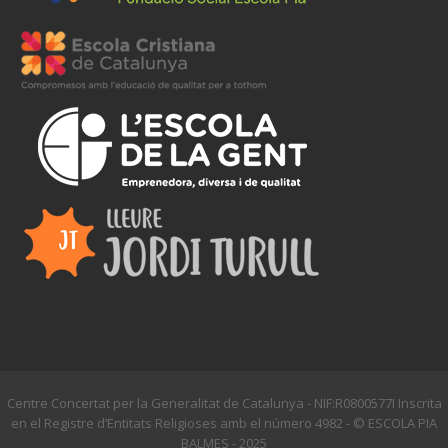
Centre Concertat per la Generalitat de Catalunya - NIF:R0800577I Inscrita
en el Registre d’Entitats Religioses amb el número 4982 - © ESCOLA PIA
BALMES - 2025