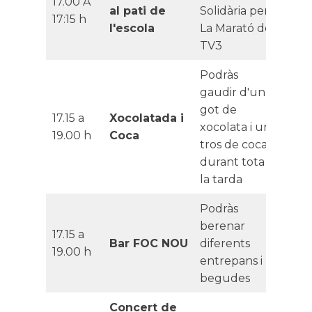
17.00 A
al pati de
Solidària per
17:15 h
l'escola
La Marató de
TV3
Podràs
gaudir d'un
got de
17.15 a
Xocolatada i
xocolata i un
19.00 h
Coca
tros de coca
durant tota
la tarda
Podràs
berenar
17.15 a
Bar FOC NOU
diferents
19.00 h
entrepans i
begudes
Concert de