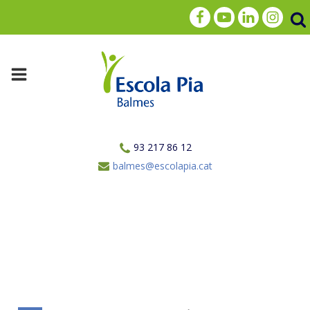
93 217 86 12
balmes@escolapia.cat