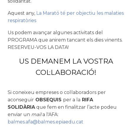
solidaritat.
Aquest any,
La Marató té per
objectiu les malaties
respiratòries
Us podem avançar algunes activitats del
PROGRAMA que anirem tancant els dies vinents.
RESERVEU-VOS LA DATA!
US DEMANEM LA VOSTRA
COL·LABORACIÓ!
Si coneixeu empreses o col·laboradors per
aconseguir
OBSEQUIS
per a la
RIFA
SOLIDÀRIA
que fem en finalitzar l’acte podeu
enviar un
mail
a l'AFA:
balmes.afa@balmes.epiaedu.cat