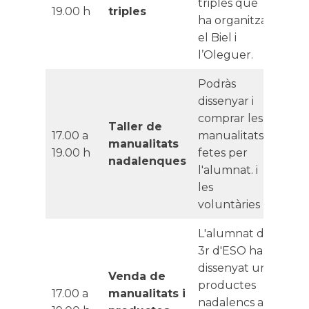
triples que
19.00 h
triples
ha organitzat
el Biel i
l’Oleguer.
Podràs
dissenyar i
comprar les
Taller de
17.00 a
manualitats
manualitats
19.00 h
fetes per
nadalenques
l'alumnat. i
les
voluntàries
L'alumnat de
3r d'ESO ha
dissenyat uns
Venda de
productes
17.00 a
manualitats i
nadalencs a