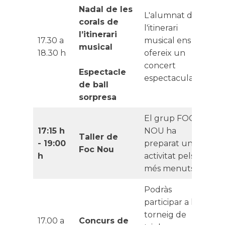
Nadal de les
L'alumnat de
corals de
l'itinerari
l’itinerari
17.30 a
musical ens
musical
18.30 h
ofereix un
concert
Espectacle
espectacular
de ball
sorpresa
El grup FOC
17:15 h
NOU ha
Taller de
- 19:00
preparat una
Foc Nou
h
activitat pels
més menuts.
Podràs
participar a la
torneig de
17.00 a
Concurs de