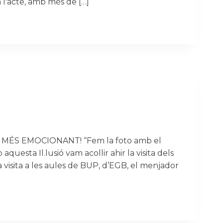
 l'acte, amb més de […]
ÉS EMOCIONANT! “Fem la foto amb el
uesta Il.lusió vam acollir ahir la visita dels
a visita a les aules de BUP, d’EGB, el menjador