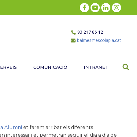
93 217 86 12
balmes@escolapia.cat
SERVEIS
COMUNICACIÓ
INTRANET
xa Alumni
et farem arribar els diferents
n interessar i et permetran seguir el dia a dia de