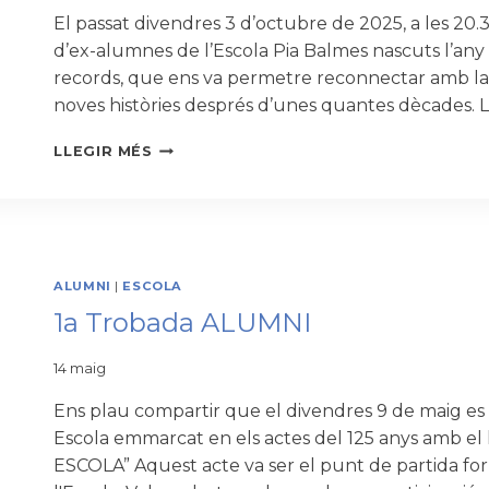
El passat divendres 3 d’octubre de 2025, a les 20.3
d’ex-alumnes de l’Escola Pia Balmes nascuts l’any
records, que ens va permetre reconnectar amb la in
noves històries després d’unes quantes dècades. L’
LA
LLEGIR MÉS
GENERACIÓ
DEL
75
VA
TORNAR
A
ALUMNI
|
ESCOLA
L’ESCOLA
1a Trobada ALUMNI
PIA
BALMES
14 maig
Ens plau compartir que el divendres 9 de maig es 
Escola emmarcat en els actes del 125 anys amb 
ESCOLA” Aquest acte va ser el punt de partida fo