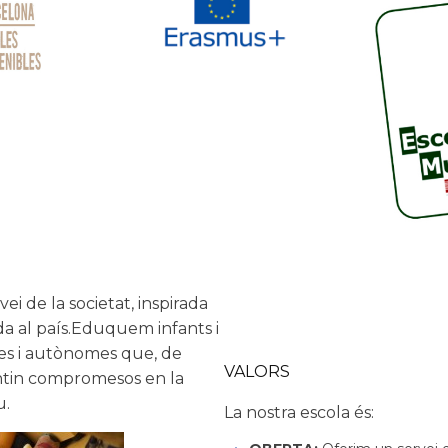
ei de la societat, inspirada
ada al país.Eduquem infants i
res i autònomes que, de
VALORS
entin compromesos en la
u.
La nostra escola és: