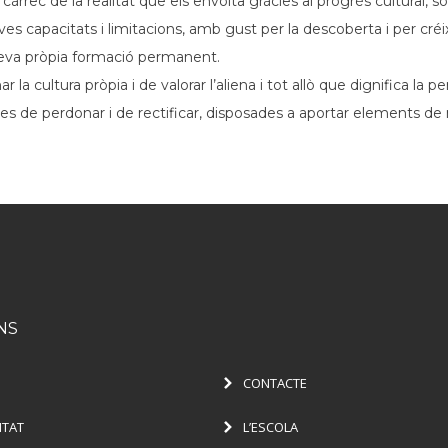
rec de la realitat que els envolta gràcies al progrés cultural, socia
s capacitats i limitacions, amb gust per la descoberta i per créi
seva pròpia formació permanent.
 cultura pròpia i de valorar l’aliena i tot allò que dignifica la pe
ces de perdonar i de rectificar, disposades a aportar elements de mi
NS
CONTACTE
ITAT
L’ESCOLA