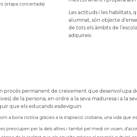
nys (etapa concertada)
Les actituds i les habilitat
alumnat, són objecte d’ens
de tots els àmbits de l’escol
adquireix.
un procés permanent de creixement que desenvolupa de 
ectives) de la persona, en ordre a la seva maduresa i a la se
eguir que els educands esdeviguin:
a bona notícia gràcies a la inspiració cristiana, una vida que es 
es preocupen per la dels altres i també pel medi on viuen, d’aco