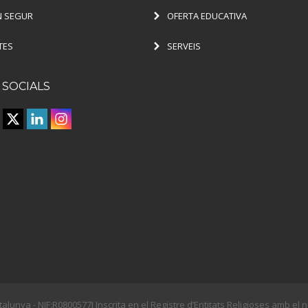
 SEGUR
OFERTA EDUCATIVA
TES
SERVEIS
 SOCIALS
talunya - NIF:R0800577I Inscrita en el Registre d’Entitats Religioses amb e