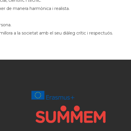
l, científic i tècnic.
xer de manera harmònica i realista.
rsona.
llora a la societat amb el seu diàleg crític i respectuós.