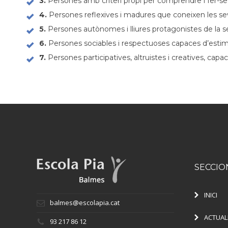
3.
Persones amb criteri propi per comprendre i fer-se càr
4.
Persones reflexives i madures que coneixen les seve
5.
Persones autònomes i lliures protagonistes de la 
6.
Persones sociables i respectuoses capaces d’estimar la
7.
Persones participatives, altruistes i creatives, capa
SECCIO
INICI
balmes@escolapia.cat
ACTUAL
93 217 86 12