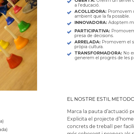
OBERTA:
Oferim un servei d
a l’educació.
ACOLLIDORA:
Promovem una 
ambient que la fa possible.
INNOVADORA:
Adoptem mèto
PARTICIPATIVA:
Promovem la
presa de decisions.
ARRELADA:
Promovem el sen
pròpia cultura.
TRANSFORMADORA:
No en
generem el progrés de les pe
EL NOSTRE ESTIL METOD
Marca la pauta d’actuació pe
Explicita el projecte d’hom
a)
concrets de treball per facil
ada)
més coherent i propera als n