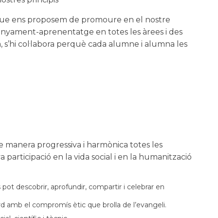
s, que ens proposem de promoure en el nostre
enyament-aprenentatge en totes les àrees i des
a, s’hi col·labora perquè cada alumne i alumna les
manera progressiva i harmònica totes les
va participació en la vida social i en la humanització
pot descobrir, aprofundir, compartir i celebrar en
rd amb el compromís ètic que brolla de l’evangeli.