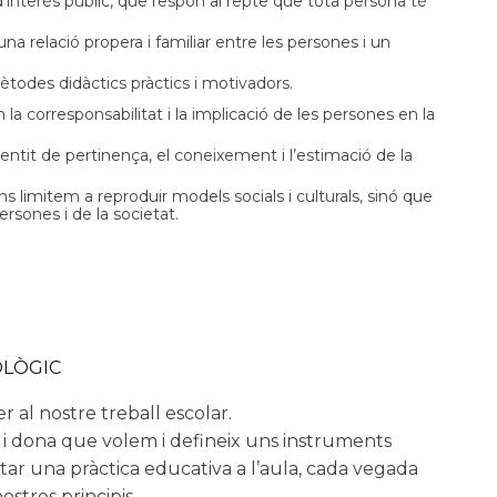
’interès públic, que respon al repte que tota persona té
relació propera i familiar entre les persones i un
des didàctics pràctics i motivadors.
 corresponsabilitat i la implicació de les persones en la
tit de pertinença, el coneixement i l’estimació de la
s limitem a reproduir models socials i culturals, sinó que
rsones i de la societat.
OLÒGIC
r al nostre treball escolar.
e i dona que volem i defineix uns instruments
itar una pràctica educativa a l’aula, cada vegada
ostres principis