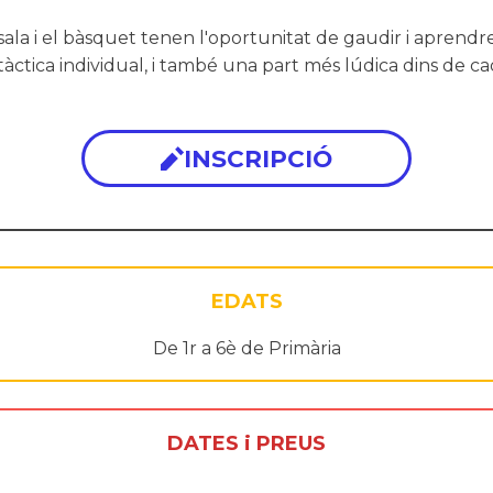
ol sala i el bàsquet tenen l'oportunitat de gaudir i apre
ctica individual, i també una part més lúdica dins de cada
INSCRIPCIÓ
EDATS
De 1r a 6è de Primària
DATES i PREUS