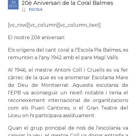
20è Aniversari de la Coral Balmes
26
OCT.
ESCOLA
[vc_row][vc_column][vc_column_text]
El nostre 20è aniversari
Els orígens del cant coral a l'Escola Pia Balmes, es
remunten a l'any 1942 amb el pare Magí Valls.
Al 1946, el mestre Antoni Coll i Cruells es va fer
càrrec de la que es va anomenar Escolania Mare
de Deu de Montserrat. Aquesta escolania de
l'EPB va aconseguir un nivell notable i tenia el
reconeixement internacional de organitzacions
com els Pueri Cantores, o el Gran Teatre del
Liceu on hi participava assíduament.
Quan el grup principal de nois de l'escolania va
canviar la veu, el mestre Coll va donar entrada a