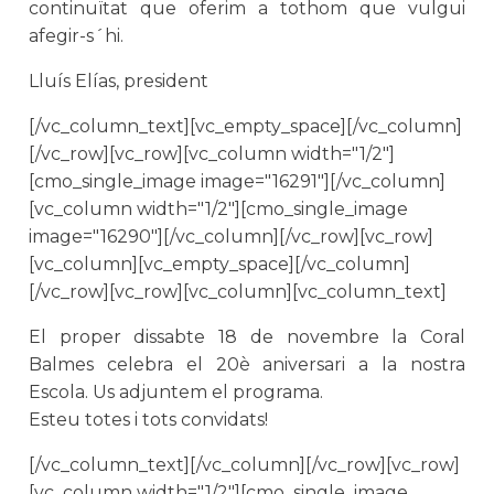
continuïtat que oferim a tothom que vulgui
afegir-s´hi.
Lluís Elías, president
[/vc_column_text][vc_empty_space][/vc_column]
[/vc_row][vc_row][vc_column width="1/2"]
[cmo_single_image image="16291"][/vc_column]
[vc_column width="1/2"][cmo_single_image
image="16290"][/vc_column][/vc_row][vc_row]
[vc_column][vc_empty_space][/vc_column]
[/vc_row][vc_row][vc_column][vc_column_text]
El proper dissabte 18 de novembre la Coral
Balmes celebra el 20è aniversari a la nostra
Escola. Us adjuntem el programa.
Esteu totes i tots convidats!
[/vc_column_text][/vc_column][/vc_row][vc_row]
[vc_column width="1/2"][cmo_single_image