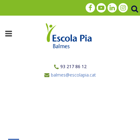
93 217 86 12
balmes@escolapia.cat