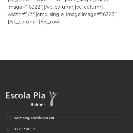
image="16322"][/vc_column][vc_column
width="1/2"][cmo_single_image image="16323"]
[/vc_column][/vc_row]
balmes@escolapia.cat
93 217 86 12