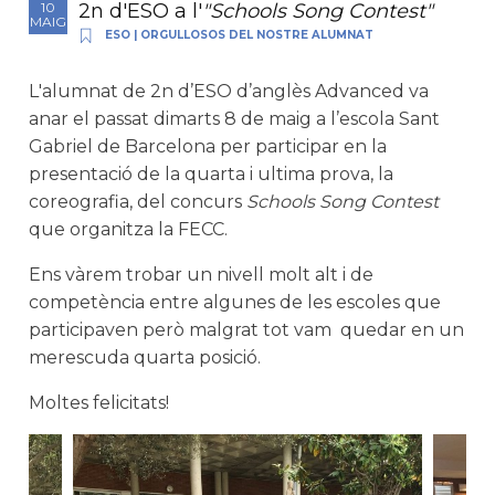
2n d'ESO a l'
"Schools Song Contest"
10
MAIG
ESO
|
ORGULLOSOS DEL NOSTRE ALUMNAT
L'alumnat de 2n d’ESO d’anglès Advanced va
anar el passat dimarts 8 de maig a l’escola Sant
Gabriel de Barcelona per participar en la
presentació de la quarta i ultima prova, la
coreografia, del concurs
Schools Song Contest
que organitza la FECC.
Ens vàrem trobar un nivell molt alt i de
competència entre algunes de les escoles que
participaven però malgrat tot vam quedar en un
merescuda quarta posició.
Moltes felicitats!