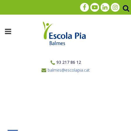
93 217 86 12
balmes@escolapia.cat