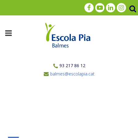
93 217 86 12
balmes@escolapia.cat