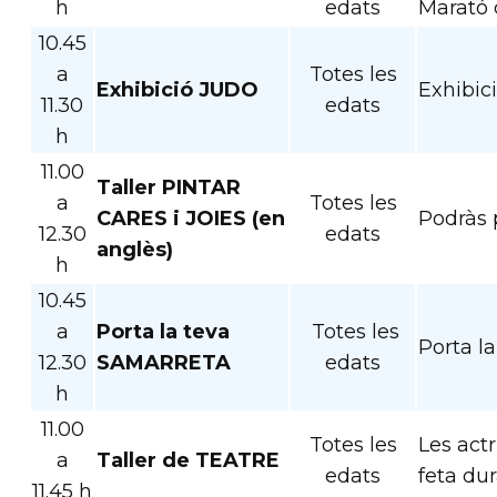
h
edats
Marató 
10.45
a
Totes les
Exhibició JUDO
Exhibici
11.30
edats
h
11.00
Taller PINTAR
a
Totes les
CARES i JOIES (en
Podràs p
12.30
edats
anglès)
h
10.45
a
Porta la teva
Totes les
Porta la
12.30
SAMARRETA
edats
h
11.00
Totes les
Les actr
a
Taller de TEATRE
edats
feta dur
11.45 h