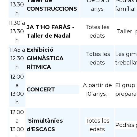
Taller de
De 3 a 5
Podràs 
13.30
CONSTRUCCIONS
anys
família!
h
11.30 a
JA T'HO FARÀS -
Totes les
13.30
Taller 
Taller de Nadal
edats
h
11.45 a
Exhibició
Totes les
Les gimn
12.30
GIMNÀSTICA
edats
treballa
h
RÍTMICA
12.00
a
A partir de
El grup
CONCERT
13.00
10 anys...
prepara
h
12.00
a
Simultànies
Totes les
Podràs 
13.00
d'ESCACS
edats