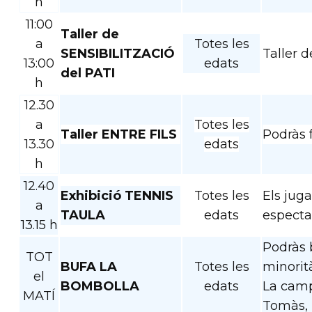
h
11:00
Taller de
a
Totes les
SENSIBILITZACIÓ
Taller d
13:00
edats
del PATI
h
12.30
a
Totes les
Taller ENTRE FILS
Podràs 
13.30
edats
h
12.40
Exhibició TENNIS
Totes les
Els juga
a
TAULA
edats
especta
13.15 h
Podràs b
TOT
BUFA LA
Totes les
minorità
el
BOMBOLLA
edats
La camp
MATÍ
Tomàs, 