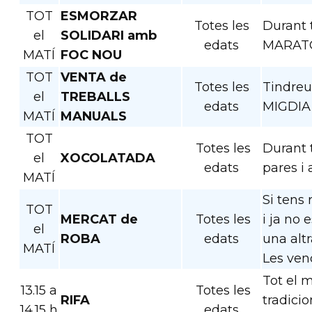
TOT
ESMORZAR
Totes les
Durant 
el
SOLIDARI amb
edats
MARAT
MATÍ
FOC NOU
TOT
VENTA de
Totes les
Tindreu
el
TREBALLS
edats
MIGDIA 
MATÍ
MANUALS
TOT
Totes les
Durant 
el
XOCOLATADA
edats
pares i
MATÍ
Si tens
TOT
MERCAT de
Totes les
i ja no 
el
ROBA
edats
una altr
MATÍ
Les ven
Tot el m
13.15 a
Totes les
RIFA
tradici
14.15 h
edats