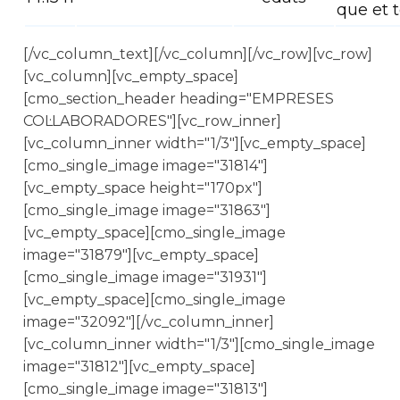
que et 
[/vc_column_text][/vc_column][/vc_row][vc_row]
[vc_column][vc_empty_space]
[cmo_section_header heading="EMPRESES
COL·LABORADORES"][vc_row_inner]
[vc_column_inner width="1/3"][vc_empty_space]
[cmo_single_image image="31814"]
[vc_empty_space height="170px"]
[cmo_single_image image="31863"]
[vc_empty_space][cmo_single_image
image="31879"][vc_empty_space]
[cmo_single_image image="31931"]
[vc_empty_space][cmo_single_image
image="32092"][/vc_column_inner]
[vc_column_inner width="1/3"][cmo_single_image
image="31812"][vc_empty_space]
[cmo_single_image image="31813"]