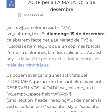
ACTE per a LA MARATÓ: 15 de
13
DES.
desembre
AFA
|
ESCOLA
[vc_row][vc_column width="3/4"]
[vc_column_text]El
diumenge 15 de desembre
celebrarem l'acte per a La Marató de TV3 a
l’Escola i estem segurs que un cop més l'Escola
s'omplirà d'alumnes, famílies i solidaritat. Aquest
any,
La Marató té per objectiu lluitar contra les
malalties minoritàries
.
Us podem avançar algunes activitats del
PROGRAMA que anirem tancant els dies vinents.
RESERVEU-VOS LA DATA![/vc_column_text]
[vc_empty_space height="64px"]
[cmo_section_header heading="us demanem la
vostra col·laboració!" separator_style="separator-