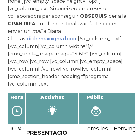
none"][vc_empty_space height="16px"]
[vc_column_text]Si coneixeu empreses o
col·laboradors per aconseguir
OBSEQUIS
per a la
GRAN RIFA
que fem en finalitzar l’acte podeu
enviar un
mail
a Diana
Checas:
dichema@gmail.com
[/vc_column_text]
[/vc_column][vc_column width="1/4"]
[cmo_single_image image="31619"][/vc_column]
[/vc_row][vc_row][vc_column][vc_empty_space]
[/vc_column][/vc_row][vc_row][vc_column]
[cmo_section_header heading="programa"]
[vc_column_text]
Hora
Activitat
Públic
10.30
Totes les
Benvingu
PRESENTACIÓ