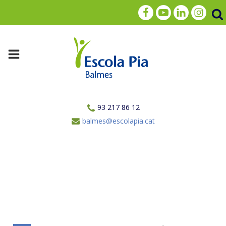
93 217 86 12
balmes@escolapia.cat