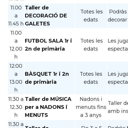
11.00
Taller de
Totes les
Podràs 
a
DECORACIÓ DE
edats
decorar
11.45 h
GALETES
11.00
a
FUTBOL SALA 1r i
Totes les
Les juga
12.00
2n de primària
edats
especta
h
12:00
a
BÀSQUET 1r i 2n
Totes les
Les jug
13.00
de primària
edats
especta
h
11.30 a
Taller de MÚSICA
Nadons i
Taller 
12.30
per a NADONS i
menuts fins
amb insc
h
MENUTS
a 3 anys
11.30 a