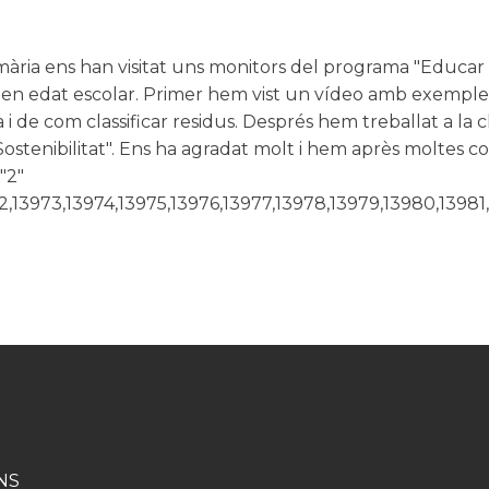
ria ens han visitat uns monitors del programa "Educar 
s en edat escolar. Primer hem vist un vídeo amb exemple
 i de com classificar residus. Després hem treballat a l
ostenibilitat". Ens ha agradat molt i hem après moltes 
"2"
2,13973,13974,13975,13976,13977,13978,13979,13980,1398
NS