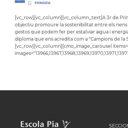
PRIMÀRIA
[vc_row][vc_column][vc_column_text]A 3r de Primà
objectiu promoure la sostenibilitat entre els nen
gestos que podem fer per estalviar aigua i energia
diploma que ens acredita com a "Campions de la S
[vc_row][vc_column][cmo_image_carousel items=
images="13966,13967,13968,13969,13970,13971,1397
SECCIO