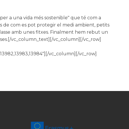
per a una vida més sostenible" que té com a
s de com es pot protegir el medi ambient, petits
a classe amb unes fitxes. Finalment hem rebut un
coses.[/vc_column_text][/vc_column][/vc_row]
1,13982,13983,13984"][/vc_column][/vc_row]