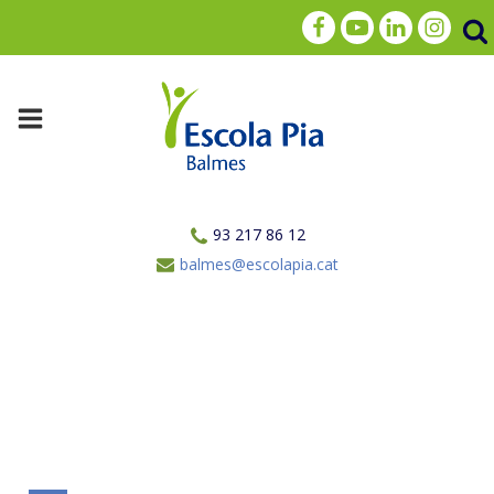
93 217 86 12
balmes@escolapia.cat