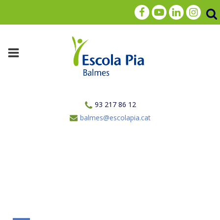
93 217 86 12
balmes@escolapia.cat