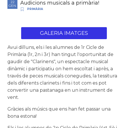
Audicions musicals a primària!
22
GEN.
PRIMÀRIA
GALERIA IMATGES
Avui dilluns, els i les alumnes de 1r Cicle de
Primària (1r, 2n i 3r) han tingut l'oportunitat de
gaudir de "Clarinens", un espectacle musical
dinàmic i participatiu on hem escoltat i après, a
través de peces musicals conegudes, la tessitura
dels diferents clarinets i fins i tot com es pot
convertir una pastanaga en un instrument de
vent.
Gràcies als músics que ens han fet passar una
bona estona!
Els i les alumnes de 2n Cicle de Primària (4rt, 5è i