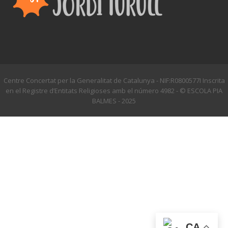
Centre Concertat per la Generalitat de Catalunya - NIF:R0800577I Inscrita
en el Registre d’Entitats Religioses amb el número 4982 - © ESCOLA PIA
BALMES - 2025
CA