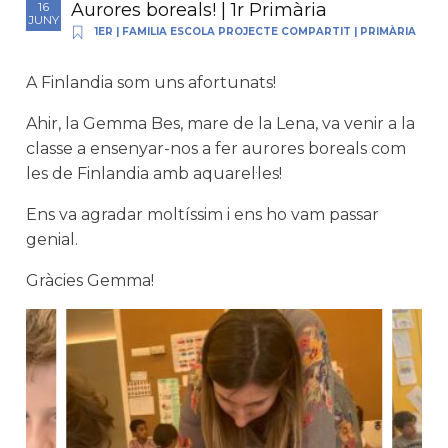
Aurores boreals! | 1r Primària
16
JUNY
1ER
|
FAMILIA ESCOLA PROJECTE COMPARTIT
|
PRIMÀRIA
A Finlandia som uns afortunats!
Ahir, la Gemma Bes, mare de la Lena, va venir a la
classe a ensenyar-nos a fer aurores boreals com
les de Finlandia amb aquarel·les!
Ens va agradar moltíssim i ens ho vam passar
genial.
Gràcies Gemma!