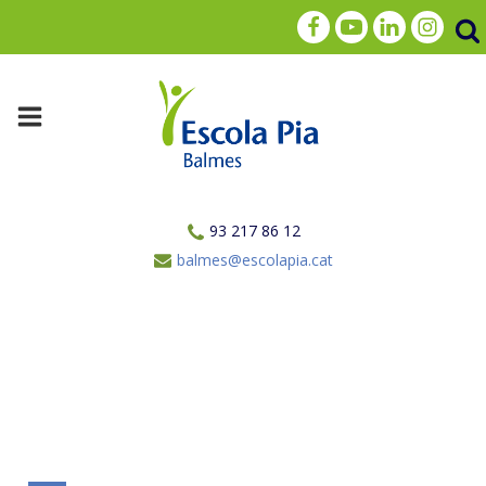
93 217 86 12
balmes@escolapia.cat