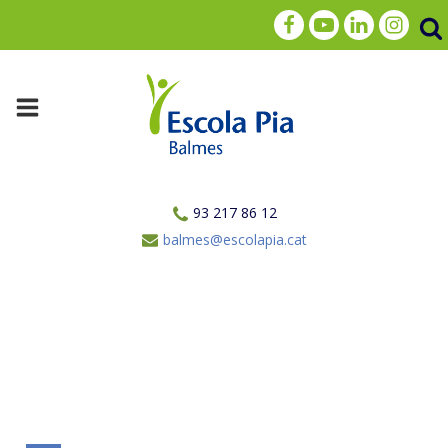
93 217 86 12
balmes@escolapia.cat