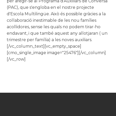
per afegir-se al Programa d'Auxiliars de Conversa
(PAC), que s'engloba en el nostre projecte
d'Escola Multilingüe. Això és possible gràcies a la
col·laboració inestimable de les nou famílies
acollidores, sense les quals no podem tirar-ho
endavant, i que també aquest any allotjaran ( un
trimestre per família) a les noves auxiliars.
[/vc_column_text][vc_empty_space]
[cmo_single_image image="25476"][/vc_column]
[/vc_row]