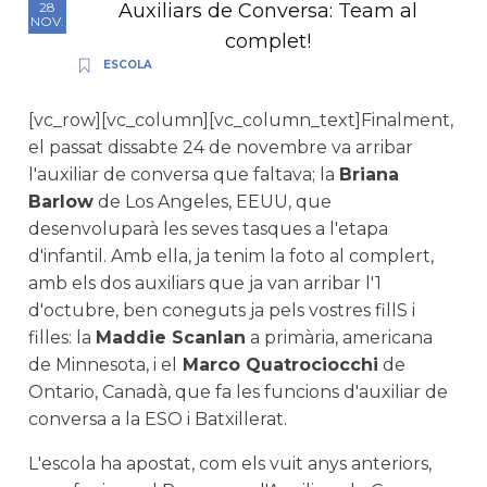
Auxiliars de Conversa: Team al
28
NOV.
complet!
ESCOLA
[vc_row][vc_column][vc_column_text]Finalment,
el passat dissabte 24 de novembre va arribar
l'auxiliar de conversa que faltava; la
Briana
Barlow
de Los Angeles, EEUU, que
desenvoluparà les seves tasques a l'etapa
d'infantil. Amb ella, ja tenim la foto al complert,
amb els dos auxiliars que ja van arribar l'1
d'octubre, ben coneguts ja pels vostres fillS i
filles: la
Maddie Scanlan
a primària, americana
de Minnesota, i el
Marco Quatrociocchi
de
Ontario, Canadà, que fa les funcions d'auxiliar de
conversa a la ESO i Batxillerat.
L'escola ha apostat, com els vuit anys anteriors,