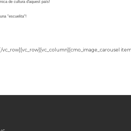
ica de cultura d'aquest país!
una "escuelita"!
[/vc_row][vc_row][vc_column][cmo_image_carousel item