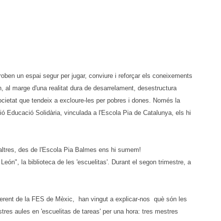
troben un espai segur per jugar, conviure i reforçar els coneixements
, al marge d'una realitat dura de desarrelament, desestructura
societat que tendeix a excloure-les per pobres i dones. Només la
ió Educació Solidària, vinculada a l'Escola Pia de Catalunya, els hi
osaltres, des de l'Escola Pia Balmes ens hi sumem!
ón", la biblioteca de les 'escuelitas'. Durant el segon trimestre, a
gerent de la FES de Mèxic,
han vingut a explicar-nos què són les
stres aules en 'escuelitas de tareas' per una hora: tres mestres