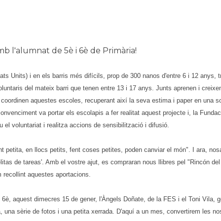
b l'alumnat de 5è i 6è de Primària!
ats Units) i en els barris més difícils, prop de 300 nanos d'entre 6 i 12 anys, 
untaris del mateix barri que tenen entre 13 i 17 anys. Junts aprenen i creixen
es coordinen aquestes escoles, recuperant així la seva estima i paper en una 
onvenciment va portar els escolapis a fer realitat aquest projecte i, la Fundac
 voluntariat i realitza accions de sensibilització i difusió.
 petita, en llocs petits, fent coses petites, poden canviar el món". I ara, n
s de tareas'. Amb el vostre ajut, es compraran nous llibres pel "Rincón del Le
em recollint aquestes aportacions.
6è, aquest dimecres 15 de gener, l'Àngels Doñate, de la FES i el Toni Vila, 
à, una sèrie de fotos i una petita xerrada. D'aquí a un mes, convertirem les no