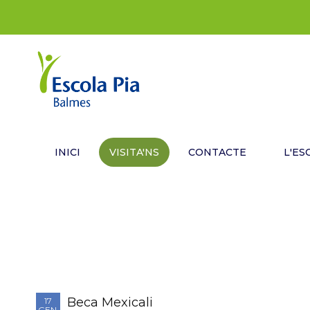
INICI
VISITA'NS
CONTACTE
L'ES
Beca Mexicali
17
GEN.