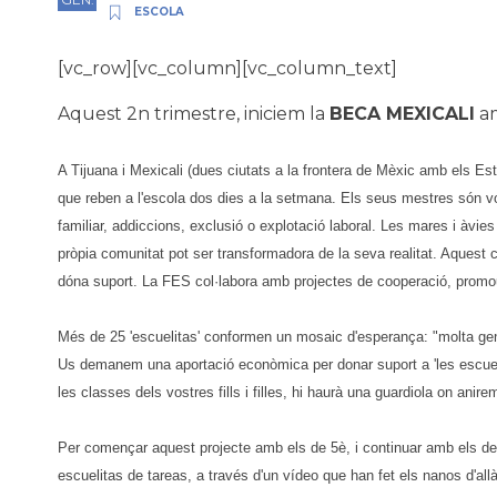
ESCOLA
[vc_row][vc_column][vc_column_text]
Aquest 2n trimestre, iniciem la
BECA MEXICALI
am
A Tijuana i Mexicali (dues ciutats a la frontera de Mèxic amb els Est
que reben a l'escola dos dies a la setmana. Els seus mestres són vol
familiar, addiccions, exclusió o explotació laboral. Les mares i àvi
pròpia comunitat pot ser transformadora de la seva realitat. Aquest c
dóna suport. La FES col·labora amb projectes de cooperació, promou el
Més de 25 'escuelitas' conformen un mosaic d'esperança: "molta gent
Us demanem una aportació econòmica per donar suport a 'les escuelita
les classes dels vostres fills i filles, hi haurà una guardiola on anir
Per començar aquest projecte amb els de 5è, i continuar amb els de 
escuelitas de tareas, a través d'un vídeo que han fet els nanos d'all