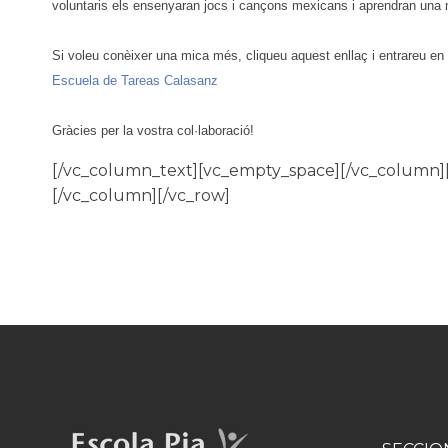
voluntaris els ensenyaran jocs i cançons mexicans i aprendran una m
Si voleu conèixer una mica més, cliqueu aquest enllaç i entrareu en 
Escuela de Tareas Calasanz
Gràcies per la vostra col·laboració!
[/vc_column_text][vc_empty_space][/vc_column]
[/vc_column][/vc_row]