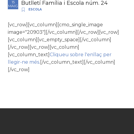
Butlletí Família i Escola núm. 24
15
MAIG
ESCOLA
[vc_row][vc_column][cmo_single_image
image="20903"][/vc_column][/vc_row][vc_row]
[vc_column][vc_empty_space][/vc_column]
[/vc_row][vc_row][vc_column]
[vc_column_text]
Cliqueu sobre l'enllaç per
llegir-ne més.
[/vc_column_text][/vc_column]
[/vc_row]