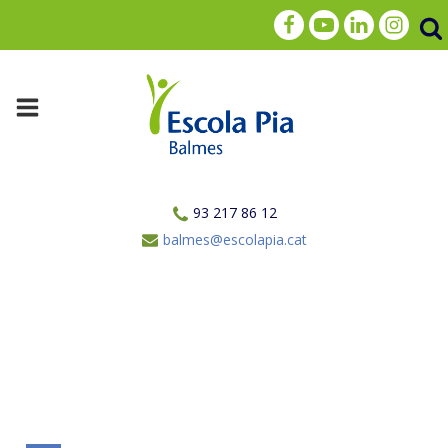
93 217 86 12
balmes@escolapia.cat