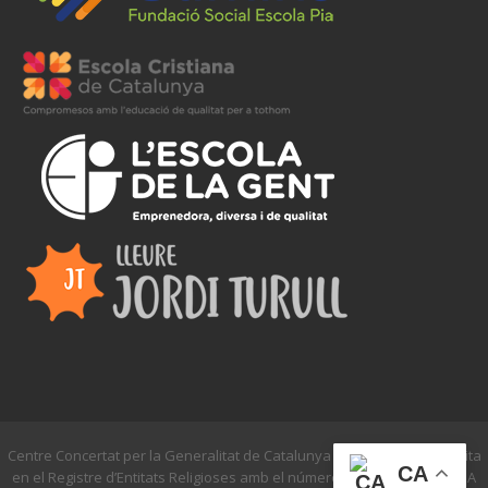
Centre Concertat per la Generalitat de Catalunya - NIF:R0800577I Inscrita
CA
en el Registre d’Entitats Religioses amb el número 4982 - © ESCOLA PIA