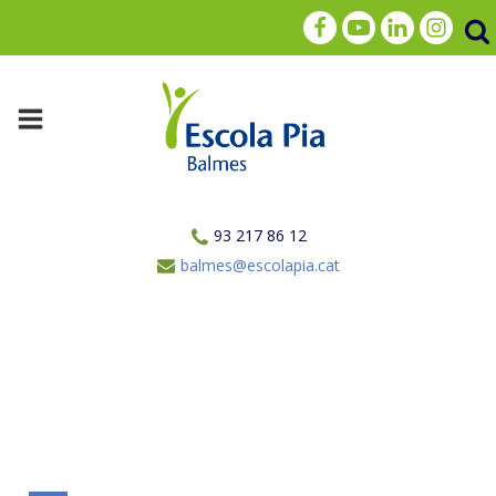
93 217 86 12
balmes@escolapia.cat