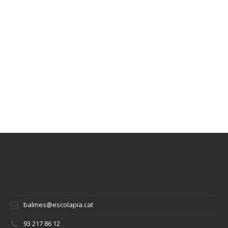
balmes@escolapia.cat
93 217 86 12