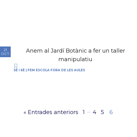
Anem al Jardí Botànic a fer un taller
21
OCT.
manipulatiu
5È I 6È
|
FEM ESCOLA FORA DE LES AULES
…
« Entrades anteriors
1
4
5
6