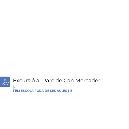
Excursió al Parc de Can Mercader
5
NOV.
FEM ESCOLA FORA DE LES AULES
|
I3