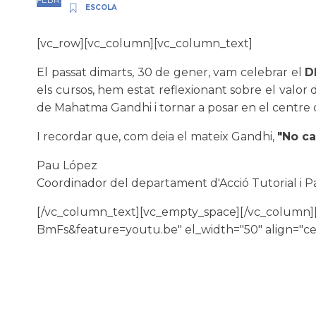
ESCOLA
[vc_row][vc_column][vc_column_text]
El passat dimarts, 30 de gener, vam celebrar el
D
els cursos, hem estat reflexionant sobre el valor
de Mahatma Gandhi i tornar a posar en el centre de
I recordar que, com deia el mateix Gandhi,
"No ca
Pau López
Coordinador del departament d'Acció Tutorial i P
[/vc_column_text][vc_empty_space][/vc_column]
BmFs&feature=youtu.be" el_width="50" align="ce