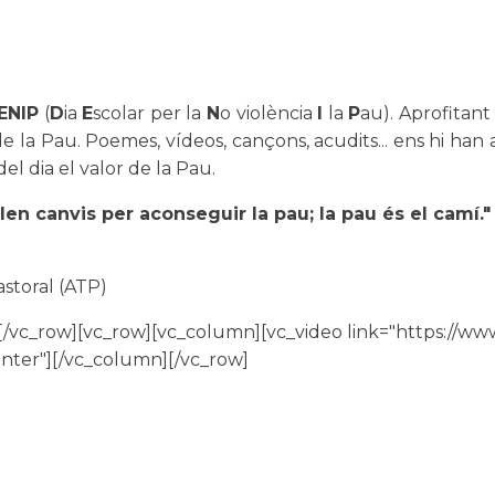
ENIP
(
D
ia
E
scolar per la
N
o violència
I
la
P
au). Aprofitant
 de la Pau. Poemes, vídeos, cançons, acudits... ens hi ha
l dia el valor de la Pau.
len canvis per aconseguir la pau; la pau és el camí."
astoral (ATP)
[/vc_row][vc_row][vc_column][vc_video link="https:/
nter"][/vc_column][/vc_row]