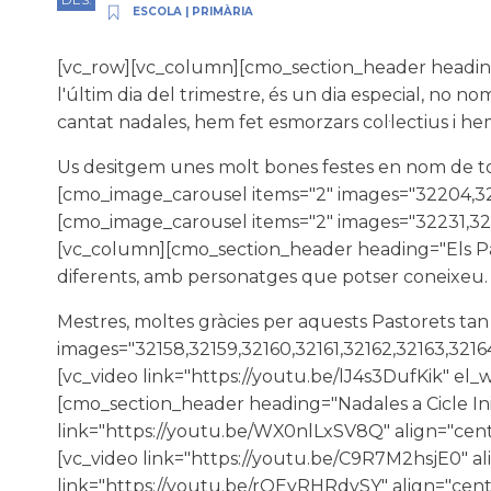
ESCOLA
|
PRIMÀRIA
[vc_row][vc_column][cmo_section_header heading
l'últim dia del trimestre, és un dia especial, no 
cantat nadales, hem fet esmorzars col·lectius i 
Us desitgem unes molt bones festes en nom de to
[cmo_image_carousel items="2" images="32204,32
[cmo_image_carousel items="2" images="32231,3
[vc_column][cmo_section_header heading="Els Past
diferents, amb personatges que potser coneixeu.
Mestres, moltes gràcies per aquests Pastorets t
images="32158,32159,32160,32161,32162,32163,3216
[vc_video link="https://youtu.be/lJ4s3DufKik" e
[cmo_section_header heading="Nadales a Cicle In
link="https://youtu.be/WX0nlLxSV8Q" align="cent
[vc_video link="https://youtu.be/C9R7M2hsjE0" a
link="https://youtu.be/rOEyRHRdvSY" align="cent