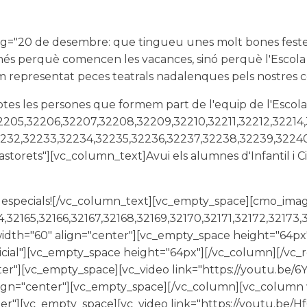
="20 de desembre: que tingueu unes molt bones festes
només perquè comencen les vacances, sinó perquè l'Escola
hem representat peces teatrals nadalenques pels nostres
tes les persones que formem part de l'equip de l'Escol
205,32206,32207,32208,32209,32210,32211,32212,32214,
2232,32233,32234,32235,32236,32237,32238,32239,32240
orets"][vc_column_text]Avui els alumnes d'Infantil i Ci
an especials![/vc_column_text][vc_empty_space][cmo_ima
4,32165,32166,32167,32168,32169,32170,32171,32172,32173
l_width="60" align="center"][vc_empty_space height="64p
icial"][vc_empty_space height="64px"][/vc_column][/vc_
er"][vc_empty_space][vc_video link="https://youtu.be/
lign="center"][vc_empty_space][/vc_column][vc_column w
er"][vc_empty_space][vc_video link="https://youtu.be/H