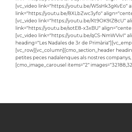
[vc_video link="https://youtu.be/W5sHk3gKvEo" a
link="https://youtu.be/8XLbZwc3yfo" align="cent
[vc_video link="https://youtu.be/Kt9OK9IZ8cU" a
link="https://youtu.be/sotE8-x3xBU" align="cent
[vc_video link="https://youtu.be/qCS-NmWVivI" 
heading="Les Nadales de 3r de Primària"][vc_em
[vc_row][vc_column][cmo_section_header heading
petites peces nadalenques als nostres companys, 
[cmo_image_carousel items="2" images="32188,32