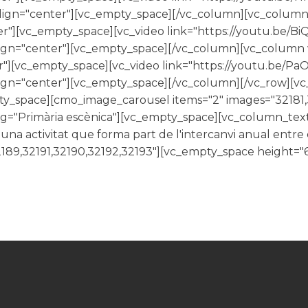
lign="center"][vc_empty_space][/vc_column][vc_column 
er"][vc_empty_space][vc_video link="https://youtu.be/
lign="center"][vc_empty_space][/vc_column][vc_column w
er"][vc_empty_space][vc_video link="https://youtu.be/P
align="center"][vc_empty_space][/vc_column][/vc_row][
pty_space][cmo_image_carousel items="2" images="32181
="Primària escènica"][vc_empty_space][vc_column_text
una activitat que forma part de l'intercanvi anual entr
189,32191,32190,32192,32193"][vc_empty_space height="