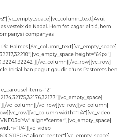
!"][vc_empty_space][vc_column_text]Avui,
 es vesteix de Nadal. Hem fet cagar el tió, hem
 companys i companyes.
a Pia Balmes.[/vc_column_text][vc_empty_space]
32217,32218"][vc_empty_space height="64px"]
,32241,32242"][/vc_column][/vc_row][vc_row]
cle Inicial han pogut gaudir d'uns Pastorets ben
ge_carousel items="2"
,32174,32175,32176,32177"][vc_empty_space]
x"][/vc_column][/vc_row][vc_row][vc_column]
row][vc_row][vc_column width="1/4"][vc_video
6YVNE03oiYw" align="center"][vc_empty_space]
idth="1/4"][vc_video
f60CS1JSG8" align="center"][vc_empty_space]