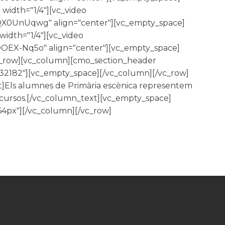
width="1/4"][vc_video
BiQX0UnUqwg" align="center"][vc_empty_space]
idth="1/4"][vc_video
aOOEX-Nq5o" align="center"][vc_empty_space]
vc_row][vc_column][cmo_section_header
,32182"][vc_empty_space][/vc_column][/vc_row]
]Els alumnes de Primària escènica representem
e cursos.[/vc_column_text][vc_empty_space]
64px"][/vc_column][/vc_row]