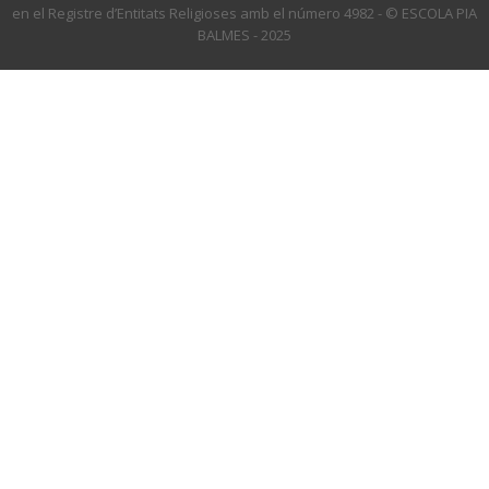
en el Registre d’Entitats Religioses amb el número 4982 - © ESCOLA PIA
BALMES - 2025