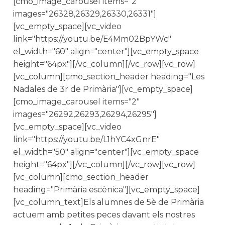
[cmo_image_carousel items="2"
images="26328,26329,26330,26331"]
[vc_empty_space][vc_video
link="https://youtu.be/E4Mm02BpYWc"
el_width="60" align="center"][vc_empty_space
height="64px"][/vc_column][/vc_row][vc_row]
[vc_column][cmo_section_header heading="Les
Nadales de 3r de Primària"][vc_empty_space]
[cmo_image_carousel items="2"
images="26292,26293,26294,26295"]
[vc_empty_space][vc_video
link="https://youtu.be/L1hYC4xGnrE"
el_width="50" align="center"][vc_empty_space
height="64px"][/vc_column][/vc_row][vc_row]
[vc_column][cmo_section_header
heading="Primària escènica"][vc_empty_space]
[vc_column_text]Els alumnes de 5è de Primària
actuem amb petites peces davant els nostres