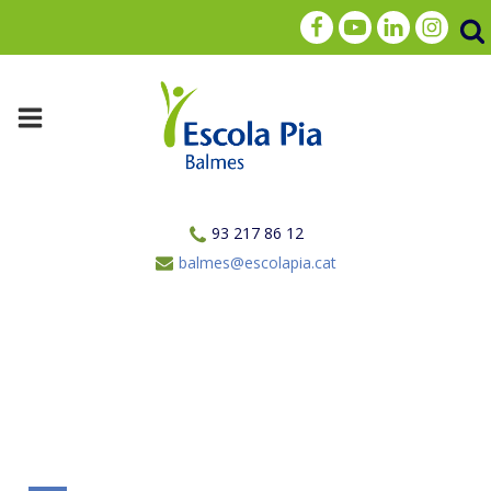
93 217 86 12
balmes@escolapia.cat