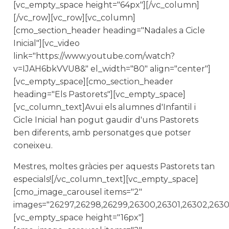
[vc_empty_space height="64px"][/vc_column]
[/vc_row][vc_row][vc_column]
[cmo_section_header heading="Nadales a Cicle
Inicial"][vc_video
link="https://www.youtube.com/watch?
v=IJAH6bkVVU8&" el_width="80" align="center"]
[vc_empty_space][cmo_section_header
heading="Els Pastorets"][vc_empty_space]
[vc_column_text]Avui els alumnes d'Infantil i
Cicle Inicial han pogut gaudir d'uns Pastorets
ben diferents, amb personatges que potser
coneixeu.
Mestres, moltes gràcies per aquests Pastorets tan
especials![/vc_column_text][vc_empty_space]
[cmo_image_carousel items="2"
images="26297,26298,26299,26300,26301,26302,26303,
[vc_empty_space height="16px"]