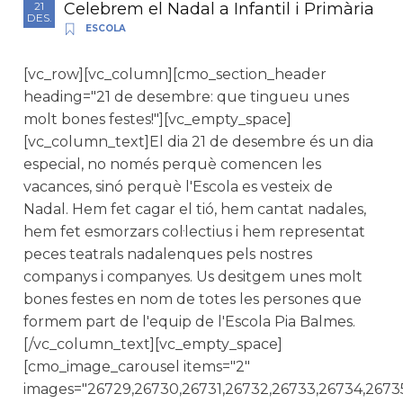
Celebrem el Nadal a Infantil i Primària
21
DES.
ESCOLA
[vc_row][vc_column][cmo_section_header
heading="21 de desembre: que tingueu unes
molt bones festes!"][vc_empty_space]
[vc_column_text]El dia 21 de desembre és un dia
especial, no només perquè comencen les
vacances, sinó perquè l'Escola es vesteix de
Nadal. Hem fet cagar el tió, hem cantat nadales,
hem fet esmorzars col·lectius i hem representat
peces teatrals nadalenques pels nostres
companys i companyes. Us desitgem unes molt
bones festes en nom de totes les persones que
formem part de l'equip de l'Escola Pia Balmes.
[/vc_column_text][vc_empty_space]
[cmo_image_carousel items="2"
images="26729,26730,26731,26732,26733,26734,26735