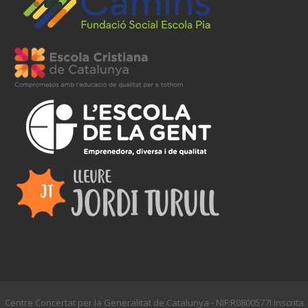
Centre Concertat per la Generalitat de Catalunya - NIF:R0800577I Inscrita