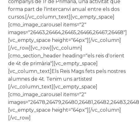
companys de 1r de Primària, una activitat que
forma part de l'intercanvi anual entre els dos
cursos.[/vc_column_text][vc_empty_space]
[cmo_image_carousel items="2"
images="26463,26464,26465,26466,26467,26468"]
[vc_empty_space height="64px"][/vc_column]
[/vc_row][vc_row][vc_column]
[cmo_section_header heading="els reis d'orient
de 4t de primària"][vc_empty_space]
[vc_column_text]Els Reis Mags fets pels nostres
alumnes de 4t. Tenim uns artistes!
[/vc_column_text][vc_empty_space]
[cmo_image_carousel items="2"
images="26478,26479,26480,26481,26482,26483,2648
[vc_empty_space height="64px"][/vc_column]
[/vc_row]