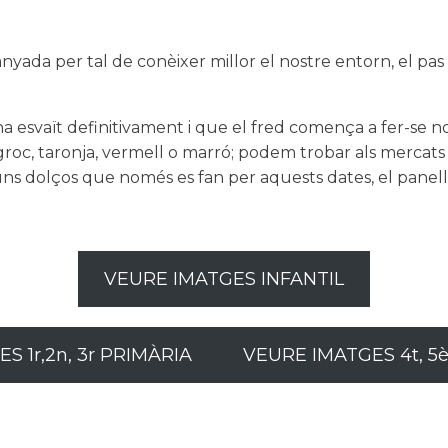
yada per tal de conèixer millor el nostre entorn, el pas de
ha esvaït definitivament i que el fred comença a fer-se no
 groc, taronja, vermell o marró; podem trobar als mercats
ns dolços que només es fan per aquests dates, el panell
VEURE IMATGES INFANTIL
S 1r,2n, 3r PRIMÀRIA
VEURE IMATGES 4t, 5è