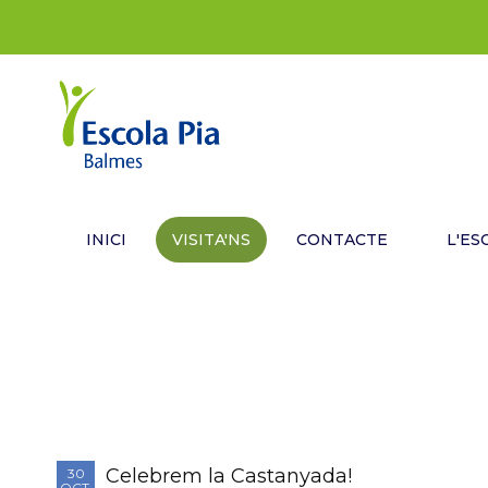
INICI
VISITA'NS
CONTACTE
L'ES
Celebrem la Castanyada!
30
OCT.