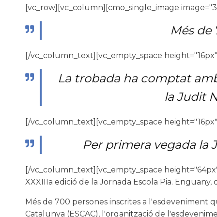
[vc_row][vc_column][cmo_single_image image="3
Més de 7
[/vc_column_text][vc_empty_space height="16px"
La trobada ha comptat amb la
la Judit
[/vc_column_text][vc_empty_space height="16px"
Per primera vegada la Jo
[/vc_column_text][vc_empty_space height="64px
XXXIIIa edició de la Jornada Escola Pia. Enguany, de
Més de 700 persones inscrites a l'esdeveniment que
Catalunya (ESCAC), l'organització de l'esdevenime