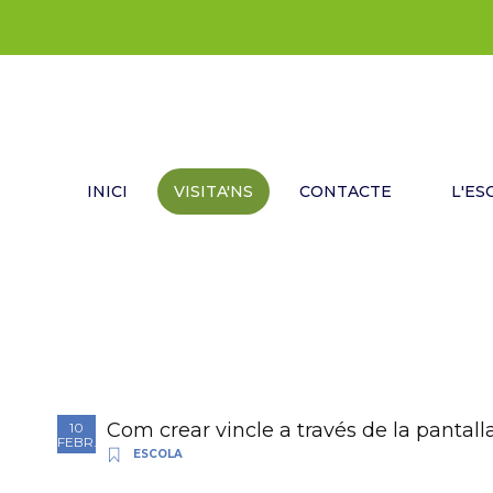
INICI
VISITA'NS
CONTACTE
L'ES
Com crear vincle a través de la pantalla
10
FEBR.
ESCOLA