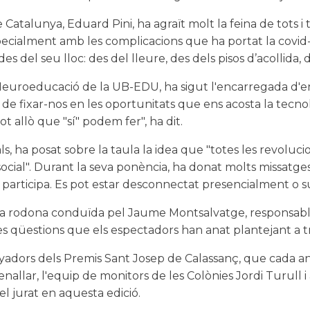
de Catalunya, Eduard Pini, ha agraït molt la feina de tots 
ecialment amb les complicacions que ha portat la covid-1
s del seu lloc: des del lleure, des dels pisos d’acollida, de
Neuroeducació de la UB-EDU, ha sigut l'encarregada d'entr
 de fixar-nos en les oportunitats que ens acosta la tecnolo
t allò que "sí" podem fer", ha dit.
ls, ha posat sobre la taula la idea que "totes les revolu
social". Durant la seva ponència, ha donat molts missatge
on participa. Es pot estar desconnectat presencialment o s
 rodona conduïda pel Jaume Montsalvatge, responsable d
es qüestions que els espectadors han anat plantejant a t
dors dels Premis Sant Josep de Calassanç, que cada any r
enallar, l'equip de monitors de les Colònies Jordi Turull i
el jurat en aquesta edició.