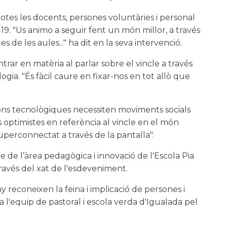
i totes les docents, persones voluntàries i personal
9. "Us animo a seguir fent un món millor, a través
s de les aules..." ha dit en la seva intervenció.
ar en matèria al parlar sobre el vincle a través
gia. "És fàcil caure en fixar-nos en tot allò que
cions tecnològiques necessiten moviments socials
s optimistes en referència al vincle en el món
uperconnectat a través de la pantalla".
e l’àrea pedagògica i innovació de l'Escola Pia
ravés del xat de l'esdeveniment.
econeixen la feina i implicació de persones i
 a l'equip de pastoral i escola verda d'Igualada pel