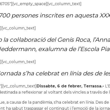
6705"][vc_empty_space][vc_column_text]
00 persones inscrites en aquesta XXXI
][vc_column_text]
 col·laboració del Genís Roca, l’Anna 
 Neddermann, exalumna de l’Escola Pia
][vc_column_text]
rnada s’ha celebrat en línia des de les
"][vc_column_text]
Dissabte, 6 de febrer, Terrassa.-
L'E
stinada a reflexionar al voltant dels vincles a través de l
, a causa de la pandèmia, s'ha celebrat en línia. Des de
nt ha sabut traspassar el contingut i l’emoció de la jorn