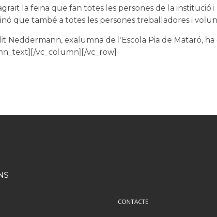
agraït la feina que fan totes les persones de la institució
inó que també a totes les persones treballadores i volunt
dit Neddermann, exalumna de l'Escola Pia de Mataró, ha d
lumn_text][/vc_column][/vc_row]
NS
CONTACTE