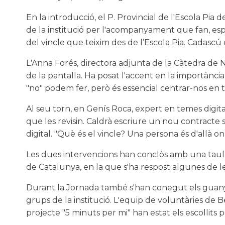
En la introducció, el P. Provincial de l'Escola Pia 
de la institució per l'acompanyament que fan, esp
del vincle que teixim des de l’Escola Pia. Cadascú de
L'Anna Forés, directora adjunta de la Càtedra de 
de la pantalla. Ha posat l'accent en la importància
"no" podem fer, però és essencial centrar-nos en to
Al seu torn, en Genís Roca, expert en temes digita
que les revisin. Caldrà escriure un nou contracte 
digital. "Què és el vincle? Una persona és d'allà 
Les dues intervencions han conclòs amb una taula
de Catalunya, en la que s'ha respost algunes de l
Durant la Jornada també s'han conegut els guanya
grups de la institució. L'equip de voluntàries de B
projecte "5 minuts per mi" han estat els escollits p