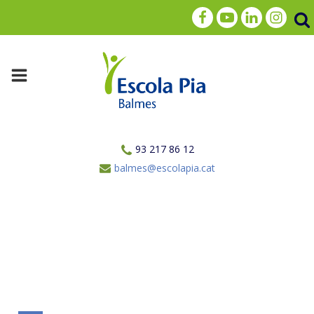
93 217 86 12
balmes@escolapia.cat