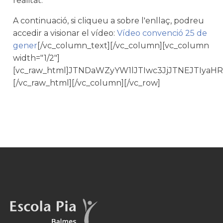
realitat. "
A continuació, si cliqueu a sobre l'enllaç, podreu
accedir a visionar el vídeo:
Vídeo convenció 25 de
gener
[/vc_column_text][/vc_column][vc_column
width="1/2"]
[vc_raw_html]JTNDaWZyYW1lJTIwc3JjJTNEJTI
[/vc_raw_html][/vc_column][/vc_row]