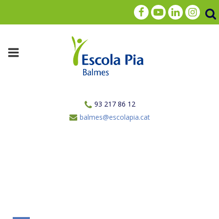
93 217 86 12
balmes@escolapia.cat