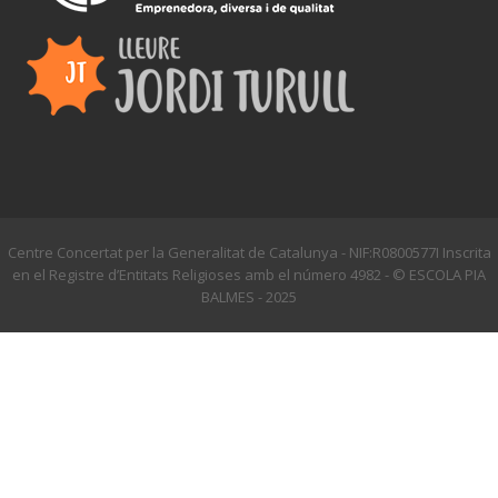
Centre Concertat per la Generalitat de Catalunya - NIF:R0800577I Inscrita
en el Registre d’Entitats Religioses amb el número 4982 - © ESCOLA PIA
BALMES - 2025