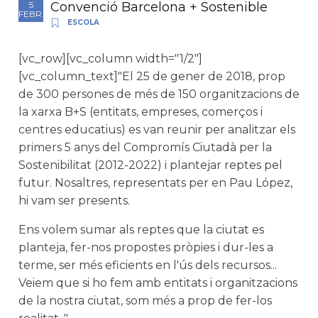
Convenció Barcelona + Sostenible
5
FEBR.
ESCOLA
[vc_row][vc_column width="1/2"]
[vc_column_text]"El 25 de gener de 2018, prop
de 300 persones de més de 150 organitzacions de
la xarxa B+S (entitats, empreses, comerços i
centres educatius) es van reunir per analitzar els
primers 5 anys del Compromís Ciutadà per la
Sostenibilitat (2012-2022) i plantejar reptes pel
futur. Nosaltres, representats per en Pau López,
hi vam ser presents.
Ens volem sumar als reptes que la ciutat es
planteja, fer-nos propostes pròpies i dur-les a
terme, ser més eficients en l'ús dels recursos...
Veiem que si ho fem amb entitats i organitzacions
de la nostra ciutat, som més a prop de fer-los