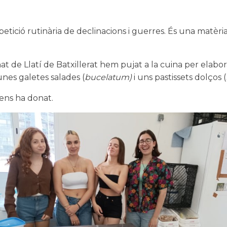
etició rutinària de declinacions i guerres. És una matèri
mnat de Llatí de Batxillerat hem pujat a la cuina per elab
 unes galetes salades (
bucelatum)
i uns pastissets dolços (
 ens ha donat.