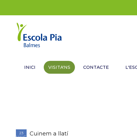
INICI
VISITA'NS
CONTACTE
L'ES
Cuinem a llatí
23
MAIG