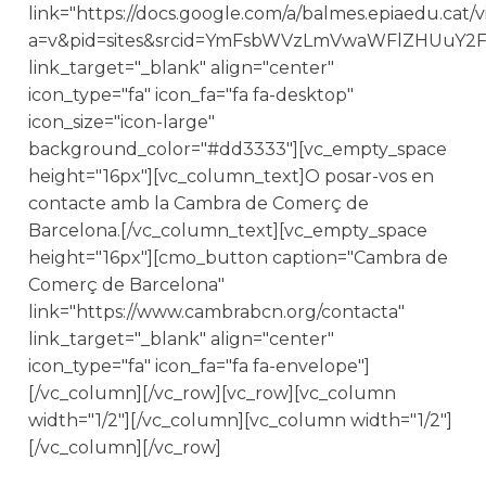
link="https://docs.google.com/a/balmes.epiaedu.cat/
a=v&pid=sites&srcid=YmFsbWVzLmVwaWFlZHUu
link_target="_blank" align="center"
icon_type="fa" icon_fa="fa fa-desktop"
icon_size="icon-large"
background_color="#dd3333"][vc_empty_space
height="16px"][vc_column_text]O posar-vos en
contacte amb la Cambra de Comerç de
Barcelona.[/vc_column_text][vc_empty_space
height="16px"][cmo_button caption="Cambra de
Comerç de Barcelona"
link="https://www.cambrabcn.org/contacta"
link_target="_blank" align="center"
icon_type="fa" icon_fa="fa fa-envelope"]
[/vc_column][/vc_row][vc_row][vc_column
width="1/2"][/vc_column][vc_column width="1/2"]
[/vc_column][/vc_row]