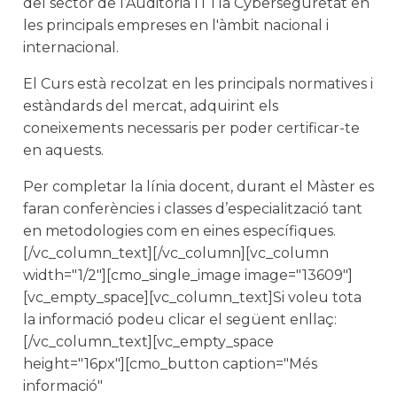
del sector de l’Auditoria IT i la Cyberseguretat en
les principals empreses en l'àmbit nacional i
internacional.
El Curs està recolzat en les principals normatives i
estàndards del mercat, adquirint els
coneixements necessaris per poder certificar-te
en aquests.
Per completar la línia docent, durant el Màster es
faran conferències i classes d’especialització tant
en metodologies com en eines específiques.
[/vc_column_text][/vc_column][vc_column
width="1/2"][cmo_single_image image="13609"]
[vc_empty_space][vc_column_text]Si voleu tota
la informació podeu clicar el següent enllaç:
[/vc_column_text][vc_empty_space
height="16px"][cmo_button caption="Més
informació"