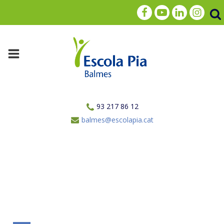
93 217 86 12
balmes@escolapia.cat