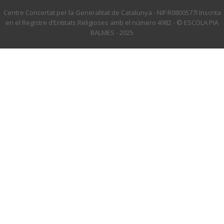
Centre Concertat per la Generalitat de Catalunya - NIF:R0800577I Inscrita
en el Registre d’Entitats Religioses amb el número 4982 - © ESCOLA PIA
BALMES - 2025