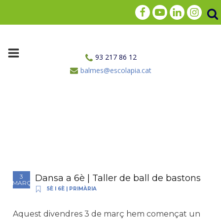
93 217 86 12
balmes@escolapia.cat
Dansa a 6è | Taller de ball de bastons
3
MARÇ
5È I 6È
|
PRIMÀRIA
Aquest divendres 3 de març hem començat un