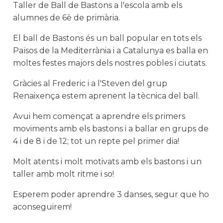
Taller de Ball de Bastons a l'escola amb els
alumnes de 6è de primària.
El ball de Bastons és un ball popular en tots els
Països de la Mediterrània i a Catalunya es balla en
moltes festes majors dels nostres pobles i ciutats.
Gràcies al Frederic i a l'Steven del grup
Renaixença estem aprenent la tècnica del ball.
Avui hem començat a aprendre els primers
moviments amb els bastons i a ballar en grups de
4 i de 8 i de 12; tot un repte pel primer dia!
Molt atents i molt motivats amb els bastons i un
taller amb molt ritme i so!
Esperem poder aprendre 3 danses, segur que ho
aconseguirem!