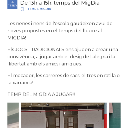
De 13h a 15h: temps del MigDia
4
FEBR.
TEMPS MIGDIA
Les nenes i nens de l'escola gaudeixen avui de
noves propostes en el temps del lleure al
MIGDIA!
Els JOCS TRADICIONALS ens ajuden a crear una
convivència, a jugar amb el desig de l'alegria i la
llibertat amb els amics i amigues.
El mocador, les carreres de sacs, el tres en ratlla o
la xarranca!
TEMP DEL MIGDIA A JUGAR!!!