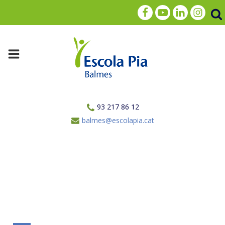
93 217 86 12
balmes@escolapia.cat