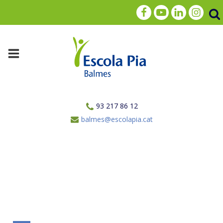
93 217 86 12
balmes@escolapia.cat