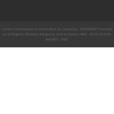
Centre Concertat per la Generalitat de Catalunya - NIF:R0800577I Inscrita
en el Registre d’Entitats Religioses amb el número 4982 - © ESCOLA PIA
BALMES - 2025