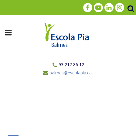
93 217 86 12
balmes@escolapia.cat