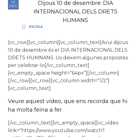
Dijous 10 de desembre: DIA
10
DES.
INTERNACIONAL DELS DRETS
HUMANS
ESCOLA
[vc_row][vc_column][vc_column_text]Avui dijous
10 de desembre és el DIA INTERNACIONAL DELS
DRETS HUMNANS. Us deixem algunes propostes
per celebrar-lo[/vc_column_text]
[vc_empty_space height="64px"][/vc_column]
[/vc_row][vc_row][vc_column width="1/2"]
[vc_column_text]
Veure aquest vídeo, que ens recorda que hi
ha molta feina a fer.
[/vc_column_text][vc_empty_space][vc_video
link="https://www.youtube.com/watch?