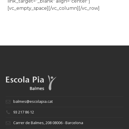
link_target="_blank" align="center"]
[vc_empty_space][/vc_column][/vc_row]
balmes@escolapia.cat
93 217 86 12
Carrer de Balmes, 208 08006 - Barcelona