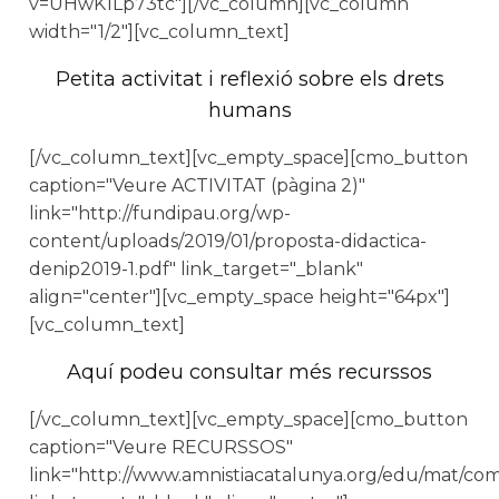
v=UHwK1Lp73tc"][/vc_column][vc_column
width="1/2"][vc_column_text]
Petita activitat i reflexió sobre els drets
humans
[/vc_column_text][vc_empty_space][cmo_button
caption="Veure ACTIVITAT (pàgina 2)"
link="http://fundipau.org/wp-
content/uploads/2019/01/proposta-didactica-
denip2019-1.pdf" link_target="_blank"
align="center"][vc_empty_space height="64px"]
[vc_column_text]
Aquí podeu consultar més recurssos
[/vc_column_text][vc_empty_space][cmo_button
caption="Veure RECURSSOS"
link="http://www.amnistiacatalunya.org/edu/mat/com