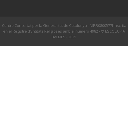
Centre Concertat per la Generalitat de Catalunya - NIF:R0800577I Inscrita
en el Registre d’Entitats Religioses amb el número 4982 - © ESCOLA PIA
BALMES - 2025