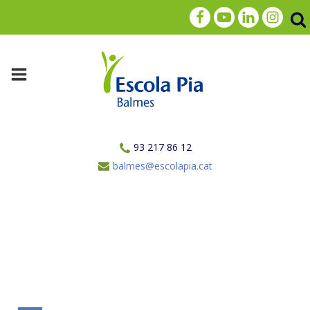
93 217 86 12
balmes@escolapia.cat