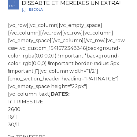
DISSABTE ET MEREIXES UN EXTRA!
11
OCT.
ESCOLA
[vc_row][vc_column][vc_empty_space]
[/vc_column][/vc_row][vc_row][vc_column]
[vc_empty_space][/vc_column][/vc_row][vc_row
css=".vc_custom_1541672348346{background-
color: rgba(0,0,0,0.1) !important;*background-
color: rgb(0,0,0) !important;border-radius: 5px
!important;}"][vc_column width="1/2"]
[cmo_section_header heading="PATINATGE"]
[vc_empty_space height="22px"]
[vc_column_text]
DATES:
1r TRIMESTRE
26/10
16/11
30/11