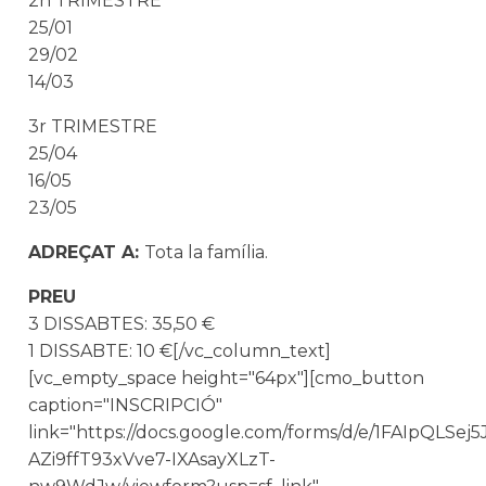
2n TRIMESTRE
25/01
29/02
14/03
3r TRIMESTRE
25/04
16/05
23/05
ADREÇAT A:
Tota la família.
PREU
3 DISSABTES: 35,50 €
1 DISSABTE: 10 €[/vc_column_text]
[vc_empty_space height="64px"][cmo_button
caption="INSCRIPCIÓ"
link="https://docs.google.com/forms/d/e/1FAIpQLSe
AZi9ffT93xVve7-IXAsayXLzT-