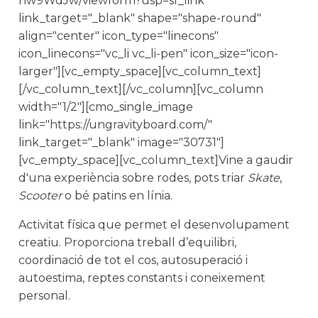
nw9WdJw/viewform?usp=sf_link"
link_target="_blank" shape="shape-round"
align="center" icon_type="linecons"
icon_linecons="vc_li vc_li-pen" icon_size="icon-
larger"][vc_empty_space][vc_column_text]
[/vc_column_text][/vc_column][vc_column
width="1/2"][cmo_single_image
link="https://ungravityboard.com/"
link_target="_blank" image="30731"]
[vc_empty_space][vc_column_text]Vine a gaudir
d'una experiència sobre rodes, pots triar
Skate
,
Scooter
o bé patins en línia.
Activitat física que permet el desenvolupament
creatiu. Proporciona treball d’equilibri,
coordinació de tot el cos, autosuperació i
autoestima, reptes constants i coneixement
personal.