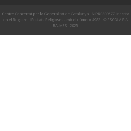
Centre Concertat per la Generalitat de Catalunya - NIF:R0800577I Inscrita
en el Registre d’Entitats Religioses amb el número 4982 - © ESCOLA PIA
BALMES - 2025