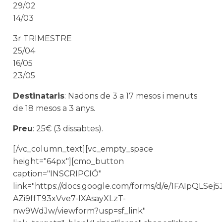
29/02
14/03
3r TRIMESTRE
25/04
16/05
23/05
Destinataris
: Nadons de 3 a 17 mesos i menuts
de 18 mesos a 3 anys.
Preu
: 25€ (3 dissabtes).
[/vc_column_text][vc_empty_space
height="64px"][cmo_button
caption="INSCRIPCIÓ"
link="https://docs.google.com/forms/d/e/1FAIpQLSe
AZi9ffT93xVve7-IXAsayXLzT-
nw9WdJw/viewform?usp=sf_link"