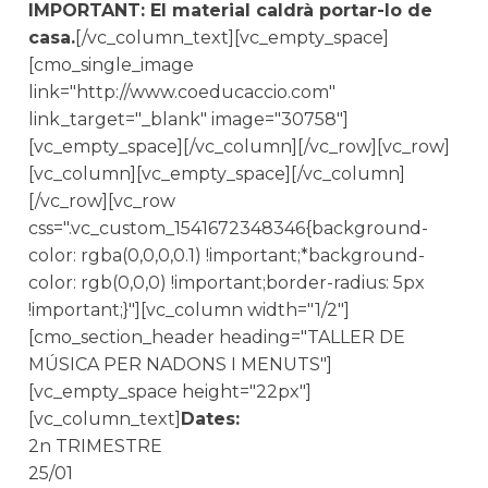
IMPORTANT: El material caldrà portar-lo de
casa.
[/vc_column_text][vc_empty_space]
[cmo_single_image
link="http://www.coeducaccio.com"
link_target="_blank" image="30758"]
[vc_empty_space][/vc_column][/vc_row][vc_row]
[vc_column][vc_empty_space][/vc_column]
[/vc_row][vc_row
css=".vc_custom_1541672348346{background-
color: rgba(0,0,0,0.1) !important;*background-
color: rgb(0,0,0) !important;border-radius: 5px
!important;}"][vc_column width="1/2"]
[cmo_section_header heading="TALLER DE
MÚSICA PER NADONS I MENUTS"]
[vc_empty_space height="22px"]
[vc_column_text]
Dates:
2n TRIMESTRE
25/01