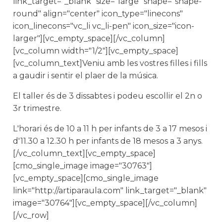
link_target="_blank" size="large" shape="shape-
round" align="center" icon_type="linecons"
icon_linecons="vc_li vc_li-pen" icon_size="icon-
larger"][vc_empty_space][/vc_column]
[vc_column width="1/2"][vc_empty_space]
[vc_column_text]Veniu amb les vostres filles i fills
a gaudir i sentir el plaer de la música.
El taller és de 3 dissabtes i podeu escollir el 2n o
3r trimestre.
L'horari és de 10 a 11 h per infants de 3 a 17 mesos i
d'11.30 a 12.30 h per infants de 18 mesos a 3 anys.
[/vc_column_text][vc_empty_space]
[cmo_single_image image="30763"]
[vc_empty_space][cmo_single_image
link="http://artiparaula.com" link_target="_blank"
image="30764"][vc_empty_space][/vc_column]
[/vc_row]