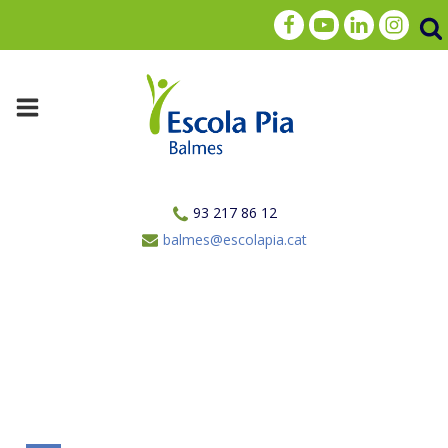
93 217 86 12
balmes@escolapia.cat