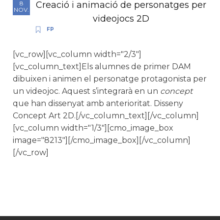
Creació i animació de personatges per
8
NOV.
videojocs 2D
FP
[vc_row][vc_column width="2/3"]
[vc_column_text]Els alumnes de primer DAM
dibuixen i animen el personatge protagonista per
un videojoc. Aquest s’integrarà en un
concept
que han dissenyat amb anterioritat. Disseny
Concept Art 2D.[/vc_column_text][/vc_column]
[vc_column width="1/3"][cmo_image_box
image="8213"][/cmo_image_box][/vc_column]
[/vc_row]