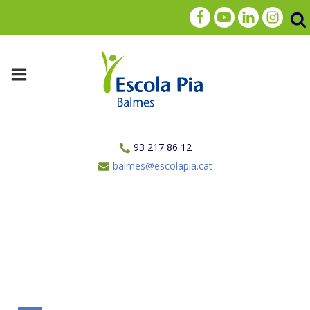
93 217 86 12
balmes@escolapia.cat