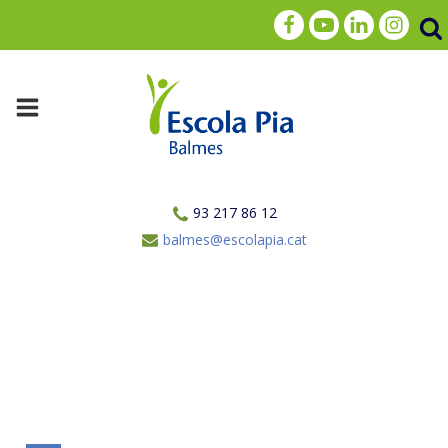
93 217 86 12
balmes@escolapia.cat