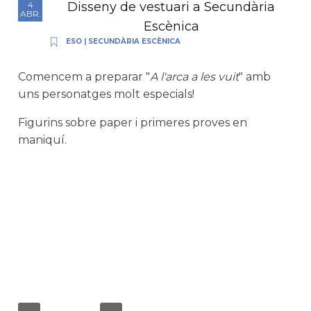
Disseny de vestuari a Secundària
4
ABR.
Escènica
ESO
|
SECUNDÀRIA ESCÈNICA
Comencem a preparar "
A l'arca a les vuit
" amb
uns personatges molt especials!
Figurins sobre paper i primeres proves en
maniquí.