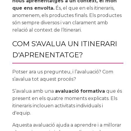
nous aprenentatges a un context, el món
que ens envolta.
És, el que en els itineraris,
anomenem, els productes finals. Els productes
són sempre diversos i van clarament amb
relació al context de l’itinerari.
COM S'AVALUA UN ITINERARI
D'APRENENTATGE?
Potser ara us pregunteu, i l’avaluació? Com
s’avalua tot aquest procés?
S’avalua amb una
avaluació formativa
que és
present en els quatre moments explicats. Els
itineraris inclouen activitats individuals i
d'equip.
Aquesta avaluació ajuda a aprendre i a millorar