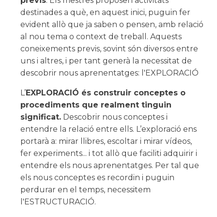
previs
. Els mestres proposen activitats
destinades a què, en aquest inici, puguin fer
evident allò que ja saben o pensen, amb relació
al nou tema o context de treball. Aquests
coneixements previs, sovint són diversos entre
uns i altres, i per tant generà la necessitat de
descobrir nous aprenentatges: l'EXPLORACIÓ
L’
EXPLORACIÓ és construir conceptes o
procediments que realment tinguin
significat.
Descobrir nous conceptes i
entendre la relació entre ells. L’exploració ens
portarà a: mirar llibres, escoltar i mirar vídeos,
fer experiments... i tot allò que faciliti adquirir i
entendre els nous aprenentatges. Per tal que
els nous conceptes es recordin i puguin
perdurar en el temps, necessitem
l'ESTRUCTURACIÓ.