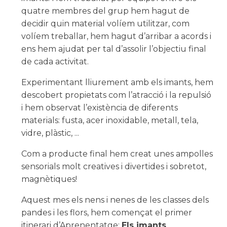
quatre membres del grup hem hagut de
decidir quin material volíem utilitzar, com
volíem treballar, hem hagut d’arribar a acords i
ens hem ajudat per tal d’assolir l’objectiu final
de cada activitat.
Experimentant lliurement amb els imants, hem
descobert propietats com l’atracció i la repulsió
i hem observat l’existència de diferents
materials: fusta, acer inoxidable, metall, tela,
vidre, plàstic, ...
Com a producte final hem creat unes ampolles
sensorials molt creatives i divertides i sobretot,
magnètiques!
Aquest mes els nens i nenes de les classes dels
pandes i les flors, hem començat el primer
itinerari d’Aprenentatge:
Els imants