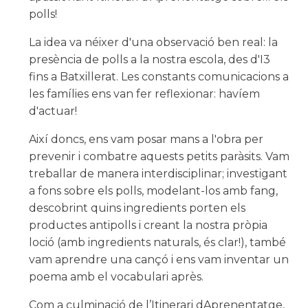
polls!
La idea va néixer d'una observació ben real: la
presència de polls a la nostra escola, des d'I3
fins a Batxillerat. Les constants comunicacions a
les famílies ens van fer reflexionar: havíem
d'actuar!
Així doncs, ens vam posar mans a l'obra per
prevenir i combatre aquests petits paràsits. Vam
treballar de manera interdisciplinar; investigant
a fons sobre els polls, modelant-los amb fang,
descobrint quins ingredients porten els
productes antipolls i creant la nostra pròpia
loció (amb ingredients naturals, és clar!), també
vam aprendre una cançó i ens vam inventar un
poema amb el vocabulari après.
Com a culminació de l’Itinerari dAprenentatge,