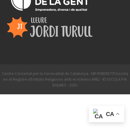
Centre Concertat per la Generalitat de Catalunya - NIF:R0800577I Inscrita
en el Registre d’Entitats Religioses amb el número 4982 - © ESCOLA PIA
BALMES - 2025
CA