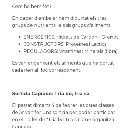
Com ho hem fet?
En paper d'embalar hem dibuixat els tres
grups de nutrients i els sis grups d'aliments.
ENERGÈTICS: Hidrats de Carboni i Greixos
CONSTRUCTORS: Proteïnes i Làctics
REGULADORS: Vitamines i Minerals (fibra)
Es van enganxant els aliments que ha portat
cada nen al lloc corresponent.
Sortida Caprabo: Tria bo, tria sa.
El passat dimarts 4 de febrer les dues classes
de 3r van fer una sortida per poder participar
en el Taller de "Tria bo, tria sa" que organitza
Caprabo.