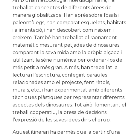
Amb una metodologia interdisciplinària, han
treballat conceptes de diferents àrees de
manera globalitzada. Han après sobre fòssils i
paleontòlegs, han comparat esquelets, hàbitats
i alimentació, i han descobert com naixem i
creixem. També han treballat el raonament
matemàtic mesurant petjades de dinosaures,
comparant la seva mida amb la pròpia alçada i
utilitzant la sèrie numèrica per ordenar-los de
més petit a més gran. A més, han treballat la
lectura i l’escriptura, confegint paraules
relacionades amb el projecte, fent rètols,
murals, etc., i han experimentat amb diferents
tècniques plàstiques per representar diferents
aspectes dels dinosaures. Tot això, fomentant el
treball cooperatiu, la presa de decisions i
l’expressió de les seves idees dins el grup.
Aquest itinerari ha permès que, a partir d’una