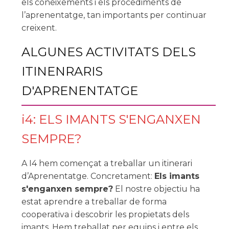
els coneixements i els procediments de
l’aprenentatge, tan importants per continuar
creixent.
ALGUNES ACTIVITATS DELS
ITINENRARIS
D'APRENENTATGE
i4: ELS IMANTS S'ENGANXEN
SEMPRE?
A I4 hem començat a treballar un itinerari
d’Aprenentatge. Concretament:
Els imants
s'enganxen sempre?
El nostre objectiu ha
estat aprendre a treballar de forma
cooperativa i descobrir les propietats dels
imants. Hem treballat per equips i entre els