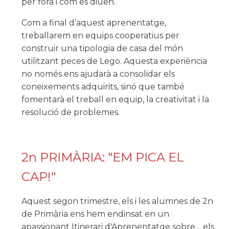
per fora i com es diuen.
Com a final d’aquest aprenentatge,
treballarem en equips cooperatius per
construir una tipologia de casa del món
utilitzant peces de Lego. Aquesta experiència
no només ens ajudarà a consolidar els
coneixements adquirits, sinó que també
fomentarà el treball en equip, la creativitat i la
resolució de problemes.
2n PRIMÀRIA: "EM PICA EL
CAP!"
Aquest segon trimestre, els i les alumnes de 2n
de Primària ens hem endinsat en un
apassionant Itinerari d'Aprenentatge sobre… els