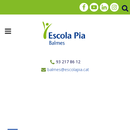
93 217 86 12
balmes@escolapia.cat