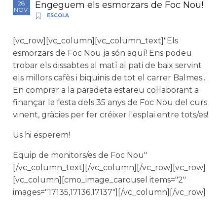
Engeguem els esmorzars de Foc Nou!
28
NOV.
ESCOLA
[vc_row][vc_column][vc_column_text]"Els
esmorzars de Foc Nou ja són aquí! Ens podeu
trobar els dissabtes al matí al pati de baix servint
els millors cafès i biquinis de tot el carrer Balmes...
En comprar a la paradeta estareu col·laborant a
finançar la festa dels 35 anys de Foc Nou del curs
vinent, gràcies per fer créixer l'esplai entre tots/es!
Us hi esperem!
Equip de monitors/es de Foc Nou"
[/vc_column_text][/vc_column][/vc_row][vc_row]
[vc_column][cmo_image_carousel items="2"
images="17135,17136,17137"][/vc_column][/vc_row]