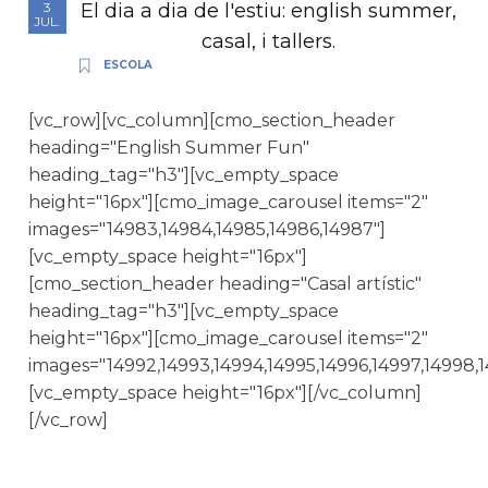
El dia a dia de l'estiu: english summer,
3
JUL.
casal, i tallers.
ESCOLA
[vc_row][vc_column][cmo_section_header
heading="English Summer Fun"
heading_tag="h3"][vc_empty_space
height="16px"][cmo_image_carousel items="2"
images="14983,14984,14985,14986,14987"]
[vc_empty_space height="16px"]
[cmo_section_header heading="Casal artístic"
heading_tag="h3"][vc_empty_space
height="16px"][cmo_image_carousel items="2"
images="14992,14993,14994,14995,14996,14997,14998,14
[vc_empty_space height="16px"][/vc_column]
[/vc_row]