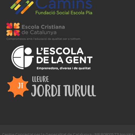
Centre Concertat per la Generalitat de Catalunya - NIF:R0800577I Inscrita