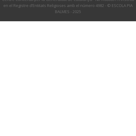
en el Registre d’Entitats Religioses amb el número 4982 - © ESCOLA PIA
BALMES - 2025