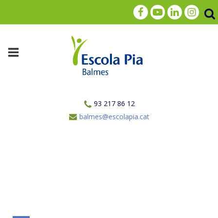
93 217 86 12
balmes@escolapia.cat