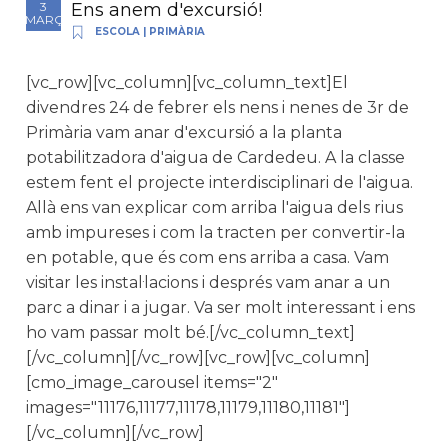
Ens anem d'excursió!
3
MARÇ
ESCOLA
|
PRIMÀRIA
[vc_row][vc_column][vc_column_text]El
divendres 24 de febrer els nens i nenes de 3r de
Primària vam anar d'excursió a la planta
potabilitzadora d'aigua de Cardedeu. A la classe
estem fent el projecte interdisciplinari de l'aigua.
Allà ens van explicar com arriba l'aigua dels rius
amb impureses i com la tracten per convertir-la
en potable, que és com ens arriba a casa. Vam
visitar les instal·lacions i després vam anar a un
parc a dinar i a jugar. Va ser molt interessant i ens
ho vam passar molt bé.[/vc_column_text]
[/vc_column][/vc_row][vc_row][vc_column]
[cmo_image_carousel items="2"
images="11176,11177,11178,11179,11180,11181"]
[/vc_column][/vc_row]