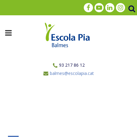
93 217 86 12
balmes@escolapia.cat