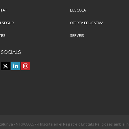
ITAT
L’ESCOLA
 SEGUR
OFERTA EDUCATIVA
TES
SERVEIS
 SOCIALS
talunya - NIF:R0800577I Inscrita en el Registre d’Entitats Religioses amb e