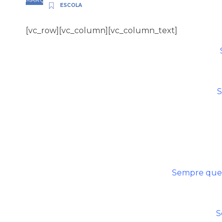
ESCOLA
[vc_row][vc_column][vc_column_text]
S
Sempre que e
S