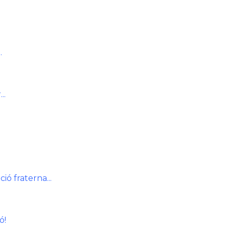
.
..
ó fraterna...
ó!