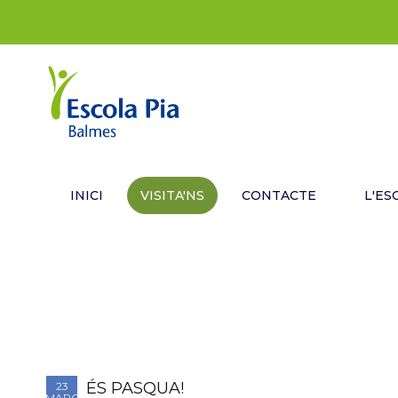
INICI
VISITA'NS
CONTACTE
L'ES
ÉS PASQUA!
23
MARÇ