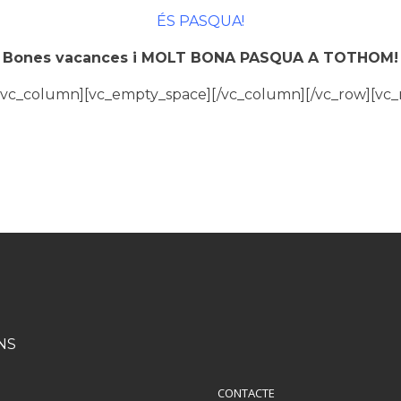
ÉS PASQUA!
Bones vacances i MOLT BONA PASQUA A TOTHOM!
][vc_column][vc_empty_space][/vc_column][/vc_row][vc
NS
CONTACTE