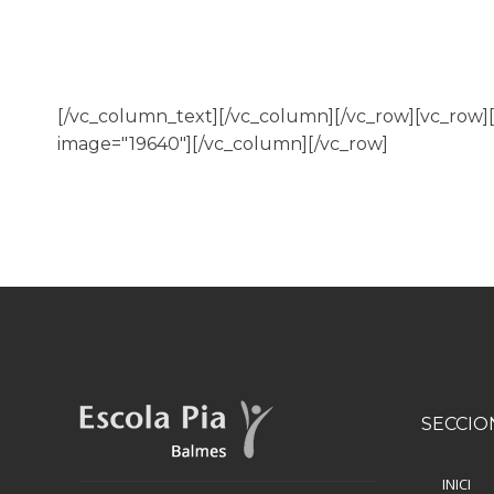
[/vc_column_text][/vc_column][/vc_row][vc_row
image="19640"][/vc_column][/vc_row]
SECCIO
INICI