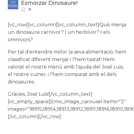
Esmorzar Dinosaure!
20
FEBR.
I5
[vc_row][vc_column][vc_column_text]Què menja
un dinosaure carnívor? I un herbívor? I els
omnívors?
Per tal d'entendre millor la seva alimentació, hem
classificat diferent menjar i l'hem tastat! Hem
valorat el nostre menú amb l'ajuda del José Luis,
el nostre cuiner, i l'hem comparat amb el dels
dinosaures.
Gràcies, José Luis![/vc_column_text]
[vc_empty_space][cmo_image_carousel items="2"
images="18915,18914,18913,18912,18911,18916,18910,1
[/vc_column][/vc_row]