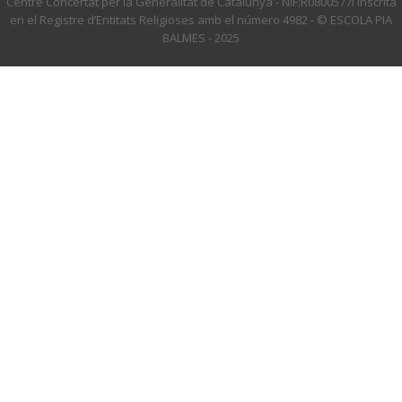
Centre Concertat per la Generalitat de Catalunya - NIF:R0800577I Inscrita
en el Registre d’Entitats Religioses amb el número 4982 - © ESCOLA PIA
BALMES - 2025