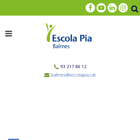
93 217 86 12
balmes@escolapia.cat