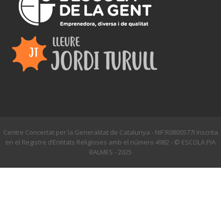
Centre Concertat per la Generalitat de Catalunya - NIF:R0800577I Inscrita
en el Registre d’Entitats Religioses amb el número 4982 - © ESCOLA PIA
BALMES - 2025