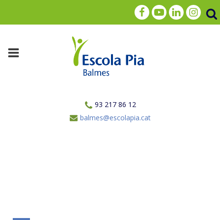
93 217 86 12
balmes@escolapia.cat