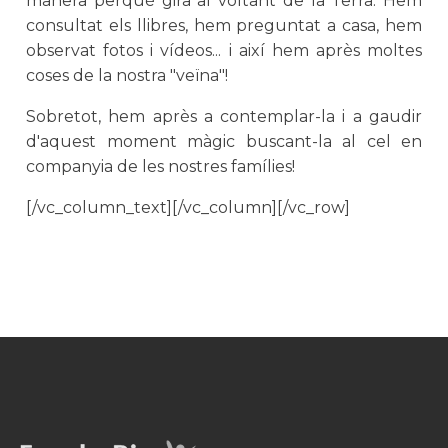
manera perquè gira al voltant de la Terra. Hem
consultat els llibres, hem preguntat a casa, hem
observat fotos i vídeos... i així hem après moltes
coses de la nostra "veïna"!
Sobretot, hem après a contemplar-la i a gaudir
d'aquest moment màgic buscant-la al cel en
companyia de les nostres famílies!
[/vc_column_text][/vc_column][/vc_row]