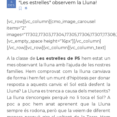
"Les estrelles" observem la Lluna!
4
DES.
I5
[vc_row][vc_column][cmo_image_carousel
items="2"
images="17302,17303,17304,17305,17306,17307,17308,17
[vc_empty_space height="16px"][/vc_column]
[/vc_row][vc_row][vc_column][vc_column_text]
A la classe de
Les estrelles de P5
hem estat un
mes observant la lluna amb l'ajuda de les nostres
famílies. Hem comprovat com la lluna canviava
de forma i hem fet un munt d'hipòtesis per donar
resposta a aquests canvis: el Sol està desfent la
Lluna? La Lluna es trenca a causa dels meteorits?
La lluna s'encongeix perquè no li toca el Sol? A
poc a poc hem anat aprenent que la Lluna
sempre és rodona, però que la veiem de diferent