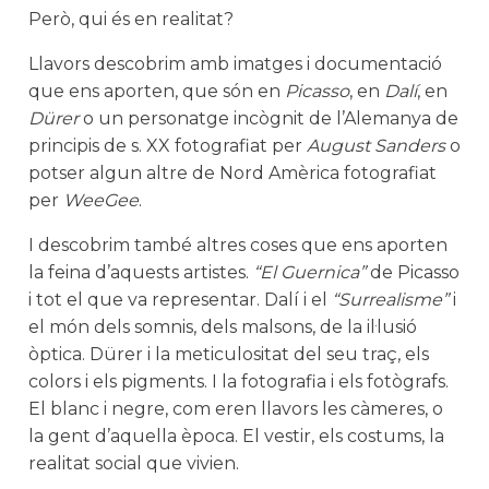
Però, qui és en realitat?
Llavors descobrim amb imatges i documentació
que ens aporten, que són en
Picasso
, en
Dalí
, en
Dürer
o un personatge incògnit de l’Alemanya de
principis de s. XX fotografiat per
August Sanders
o
potser algun altre de Nord Amèrica fotografiat
per
WeeGee
.
I descobrim també altres coses que ens aporten
la feina d’aquests artistes.
“
El Guernica”
de Picasso
i tot el que va representar. Dalí i el
“Surrealisme”
i
el món dels somnis, dels malsons, de la il·lusió
òptica. Dürer i la meticulositat del seu traç, els
colors i els pigments. I la fotografia i els fotògrafs.
El blanc i negre, com eren llavors les càmeres, o
la gent d’aquella època. El vestir, els costums, la
realitat social que vivien.