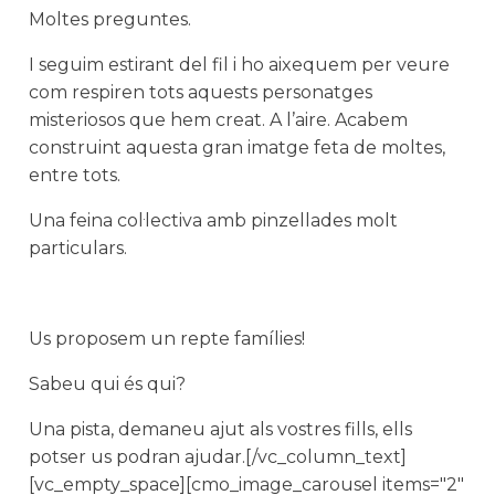
Moltes preguntes.
I seguim estirant del fil i ho aixequem per veure
com respiren tots aquests personatges
misteriosos que hem creat. A l’aire. Acabem
construint aquesta gran imatge feta de moltes,
entre tots.
Una feina col·lectiva amb pinzellades molt
particulars.
Us proposem un repte famílies!
Sabeu qui és qui?
Una pista, demaneu ajut als vostres fills, ells
potser us podran ajudar.
[/vc_column_text]
[vc_empty_space][cmo_image_carousel items="2"