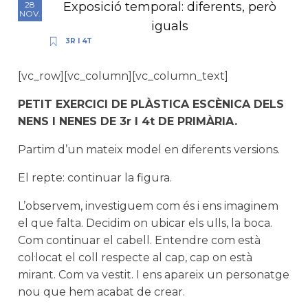
Exposició temporal: diferents, però
28
NOV.
iguals
3R I 4T
[vc_row][vc_column][vc_column_text]
PETIT EXERCICI DE PLÀSTICA ESCÈNICA DELS
NENS I NENES DE 3r I 4t DE PRIMÀRIA.
Partim d’un mateix model en diferents versions.
El repte: continuar la figura.
L’observem, investiguem com és i ens imaginem
el que falta. Decidim on ubicar els ulls, la boca.
Com continuar el cabell. Entendre com està
col·locat el coll respecte al cap, cap on està
mirant. Com va vestit.
I ens apareix un personatge
nou que hem acabat de crear.