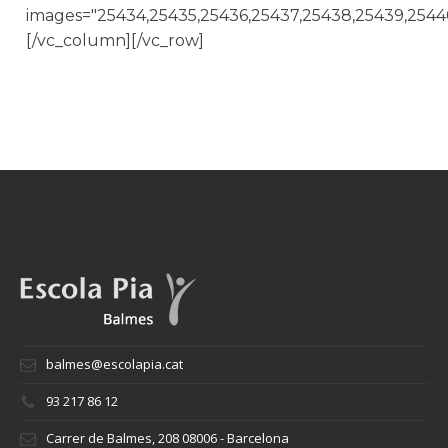
images="25434,25435,25436,25437,25438,25439,2544
[/vc_column][/vc_row]
balmes@escolapia.cat
93 217 86 12
Carrer de Balmes, 208 08006 - Barcelona