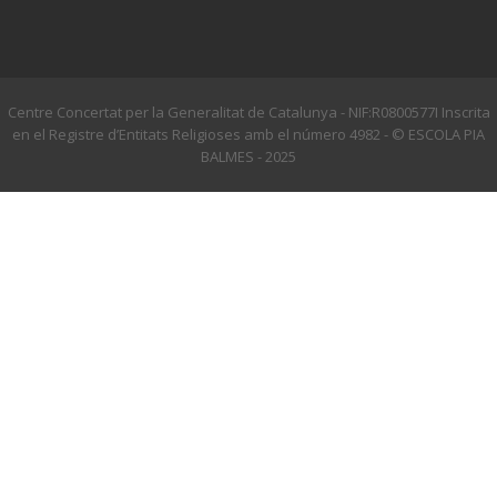
Centre Concertat per la Generalitat de Catalunya - NIF:R0800577I Inscrita
en el Registre d’Entitats Religioses amb el número 4982 - © ESCOLA PIA
BALMES - 2025