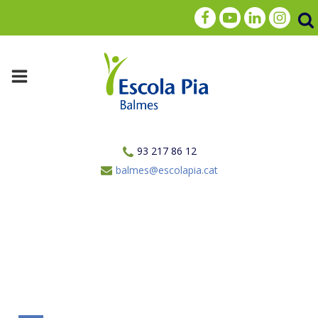
93 217 86 12
balmes@escolapia.cat