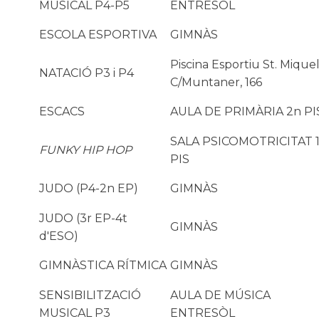
MUSICAL P4-P5
ENTRESÒL
ESCOLA ESPORTIVA
GIMNÀS
Piscina Esportiu St. Miquel
NATACIÓ P3 i P4
C/Muntaner, 166
ESCACS
AULA DE PRIMÀRIA 2n PI
SALA PSICOMOTRICITAT 1
FUNKY HIP HOP
PIS
JUDO (P4-2n EP)
GIMNÀS
JUDO (3r EP-4t
GIMNÀS
d'ESO)
GIMNÀSTICA RÍTMICA
GIMNÀS
SENSIBILITZACIÓ
AULA DE MÚSICA
MUSICAL P3
ENTRESÒL