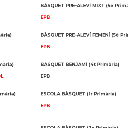
BÀSQUET PRE-ALEVÍ MIXT (5
è
Primà
EPB
ària)
BÀSQUET PRE-ALEVÍ FEMENÍ (5
è
Pri
EPB
mària)
BÀSQUET BENJAMÍ (4t Primària)
OL
EPB
mària)
ESCOLA BÀSQUET (1
r
Primària)
EPB
ESCOLA BÀSQUET (2n Primària)