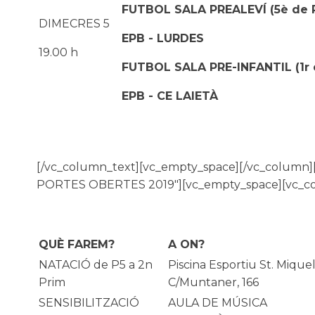
FUTBOL SALA PREALEVÍ (5è de 
DIMECRES 5
EPB - LURDES
19.00 h
FUTBOL SALA PRE-INFANTIL (1r d
EPB - CE LAIETÀ
[/vc_column_text][vc_empty_space][/vc_column
PORTES OBERTES 2019"][vc_empty_space][vc_c
QUÈ FAREM?
A ON?
NATACIÓ de P5 a 2n
Piscina Esportiu St. Miquel
Prim
C/Muntaner, 166
SENSIBILITZACIÓ
AULA DE MÚSICA