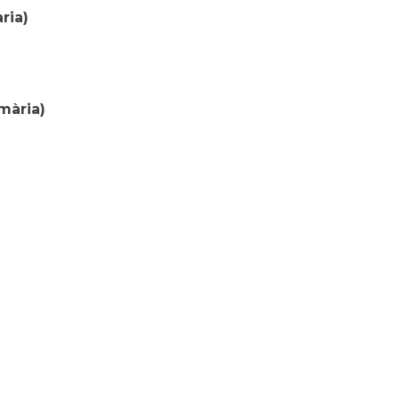
ria)
mària)