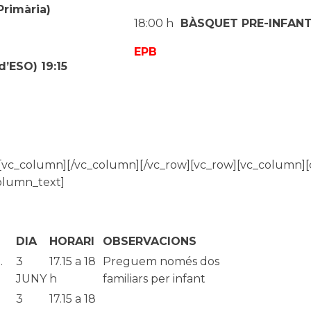
Primària)
18:00 h
BÀSQUET PRE-INFANTI
EPB
’ESO) 19:15
][vc_column][/vc_column][/vc_row][vc_row][vc_colum
olumn_text]
DIA
HORARI
OBSERVACIONS
.
3
17.15 a 18
Preguem només dos
JUNY
h
familiars per infant
3
17.15 a 18