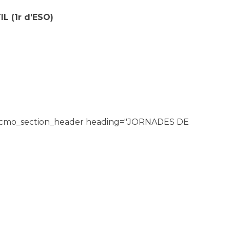
L (1
r
d'ESO)
n][cmo_section_header heading="JORNADES DE