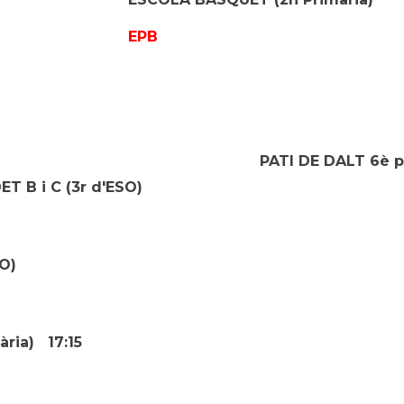
EPB
PATI DE DALT 6è pi
T B i C (3
r
d'ESO)
O)
ria) 17:15