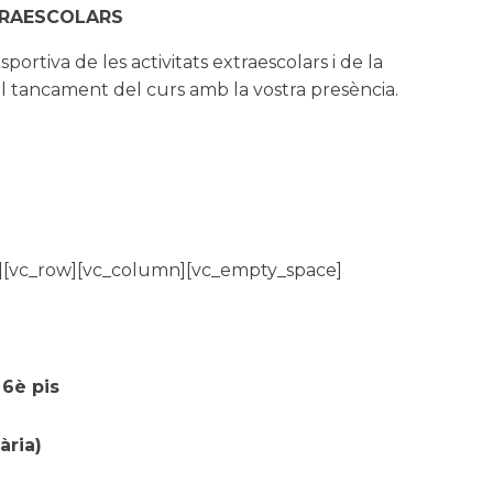
RAESCOLARS
esportiva de les activitats
extraescolars
i de la
el tancament del curs amb la vostra presència.
ow][vc_row][vc_column][vc_empty_space]
T
6è pis
ària)