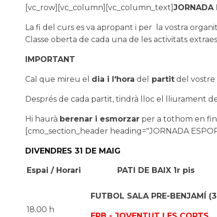
[vc_row][vc_column][vc_column_text]
JORNADA 
La fi del curs es va apropant i per la vostra organit
Classe oberta de cada una de les activitats extrae
IMPORTANT
Cal que mireu el
dia i l'hora
del
partit
del vostre 
Després de cada partit, tindrà lloc el lliurament d
Hi haurà
berenar i esmorzar
per a tothom en fin
[cmo_section_header heading="JORNADA ESPORT
DIVENDRES 31 DE MAIG
Espai / Horari
PATI DE BAIX 1r pis
FUTBOL SALA PRE-BENJAMÍ (3
18.00 h
EPB - JOVENTUT LES CORTS