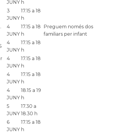
JUNY
h
3
17.15 a 18
JUNY
h
.
4
17.15 a 18
Preguem només dos
JUNY
h
familiars per infant
4
17.15 a 18
S
JUNY
h
r
4
17.15 a 18
JUNY
h
4
17.15 a 18
JUNY
h
4
18.15 a 19
JUNY
h
5
17.30 a
JUNY
18.30 h
6
1
7.15 a 18
JUNY
h