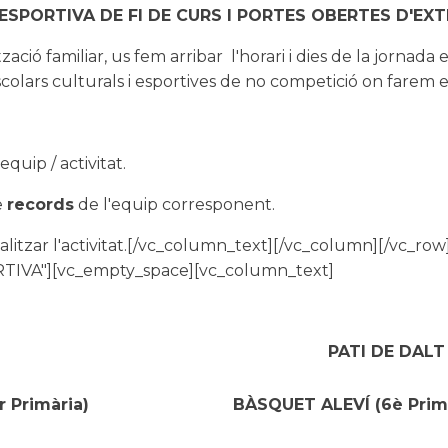
ESPORTIVA DE
FI
DE
CURS
I PORTES OBERTES D'
EXT
zació familiar, us fem arribar l'horari i dies de la jornada 
scolars culturals i esportives de no competició on farem 
equip / activitat.
e
records
de l'equip corresponent.
alitzar l'activitat.[/vc_column_text][/vc_column][/vc_r
IVA"][vc_empty_space][vc_column_text]
PATI DE
DAL
r Primària)
BÀSQUET ALEVÍ (6
è
Prim