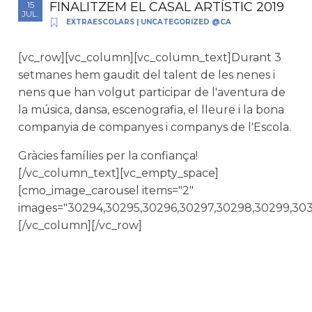
FINALITZEM EL CASAL ARTÍSTIC 2019
15
JUL.
EXTRAESCOLARS
|
UNCATEGORIZED @CA
[vc_row][vc_column][vc_column_text]Durant 3
setmanes hem gaudit del talent de les nenes i
nens que han volgut participar de l'aventura de
la música, dansa, escenografia, el lleure i la bona
companyia de companyes i companys de l'Escola.
Gràcies famílies per la confiança!
[/vc_column_text][vc_empty_space]
[cmo_image_carousel items="2"
images="30294,30295,30296,30297,30298,30299,303
[/vc_column][/vc_row]