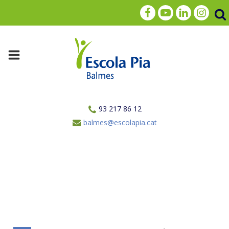
93 217 86 12
balmes@escolapia.cat