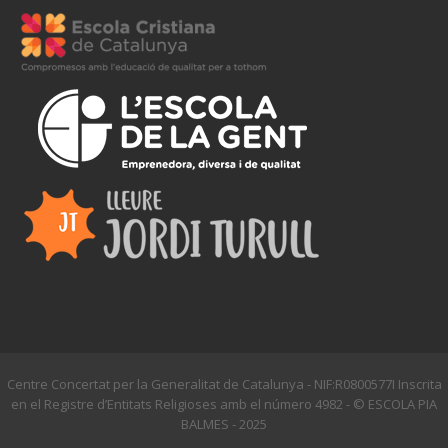
Centre Concertat per la Generalitat de Catalunya - NIF:R0800577I Inscrita
en el Registre d’Entitats Religioses amb el número 4982 - © ESCOLA PIA
BALMES - 2025