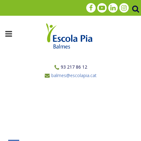
93 217 86 12
balmes@escolapia.cat