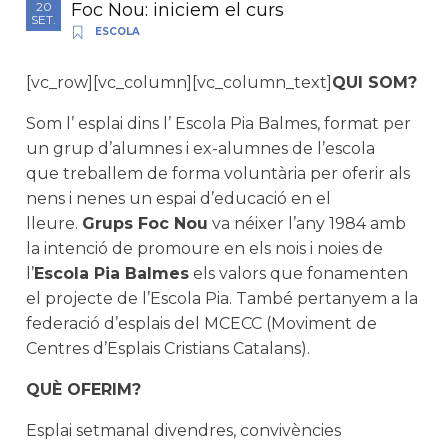
Foc Nou: iniciem el curs
20
SET.
ESCOLA
[vc_row][vc_column][vc_column_text]
QUI SOM?
Som l’ esplai dins l’ Escola Pia Balmes, format per
un grup d’alumnes i ex-alumnes de l’escola
que treballem de forma voluntària per oferir als
nens i nenes un espai d’educació en el
lleure.
Grups Foc Nou
va néixer l’any 1984 amb
la intenció de promoure en els nois i noies de
l’
Escola Pia Balmes
els valors que fonamenten
el projecte de l’Escola Pia. També pertanyem a la
federació d’esplais del MCECC (Moviment de
Centres d’Esplais Cristians Catalans).
QUÈ OFERIM?
Esplai setmanal divendres, convivències