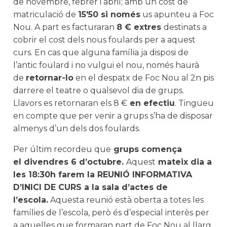
de novembre, febrer i abril; amb un cost de
matriculació de
15'50 si només
us apunteu a Foc
Nou. A part es facturaran
8 € extres
destinats a
cobrir el cost dels nous foulards per a aquest
curs. En cas que alguna família ja disposi de
l’antic foulard i no vulgui el nou, només haurà
de
retornar-lo
en el despatx de Foc Nou al 2n pis
darrere el teatre o qualsevol dia de grups.
Llavors es retornaran els 8 €
en efectiu
. Tingueu
en compte que per venir a grups s’ha de disposar
almenys d’un dels dos foulards.
Per últim recordeu que
grups comença
el divendres 6 d’octubre.
Aquest
mateix dia a
les 18:30h farem la REUNIÓ INFORMATIVA
D’INICI DE CURS a la sala d’actes de
l’escola.
Aquesta reunió està oberta a totes les
famílies de l’escola, però és d’especial interès per
a aquelles que formaran part de Foc Nou al llarg