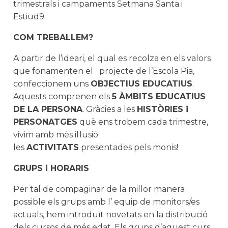
trimestrals i campaments Setmana Santa i
Estiud9.
COM TREBALLEM?
A partir de l’ideari, el qual es recolza en els valors
que fonamenten el projecte de l’Escola Pia,
confeccionem uns
OBJECTIUS EDUCATIUS
.
Aquests comprenen els
5 ÀMBITS EDUCATIUS
DE LA PERSONA
. Gràcies a les
HISTÒRIES i
PERSONATGES
què ens trobem cada trimestre,
vivim amb més il·lusió
les
ACTIVITATS
presentades pels monis!
GRUPS i HORARIS
Per tal de compaginar de la millor manera
possible els grups amb l’ equip de monitors/es
actuals, hem introduït novetats en la distribució
dels cursos de més edat. Els grups d’aquest curs