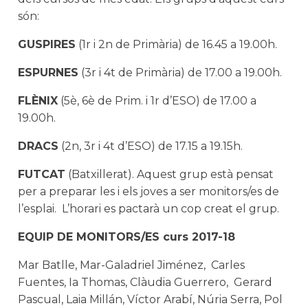
són:
GUSPIRES
(1r i 2n de Primària) de 16.45 a 19.00h.
ESPURNES
(3r i 4t de Primària) de 17.00 a 19.00h.
FLÈNIX
(5è, 6è de Prim. i 1r d’ESO) de 17.00 a
19.00h.
DRACS
(2n, 3r i 4t d’ESO) de 17.15 a 19.15h.
FUTCAT
(Batxillerat). Aquest grup està pensat
per a preparar les i els joves a ser monitors/es de
l’esplai. L’horari es pactarà un cop creat el grup.
EQUIP DE MONITORS/ES curs 2017-18
Mar Batlle, Mar-Galadriel Jiménez, Carles
Fuentes, Ia Thomas, Clàudia Guerrero, Gerard
Pascual, Laia Millán, Víctor Arabí, Núria Serra, Pol