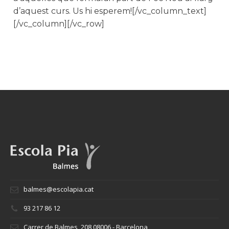
d’aquest curs. Us hi esperem![/vc_column_text]
[/vc_column][/vc_row]
balmes@escolapia.cat
93 217 86 12
Carrer de Balmes, 208 08006 - Barcelona