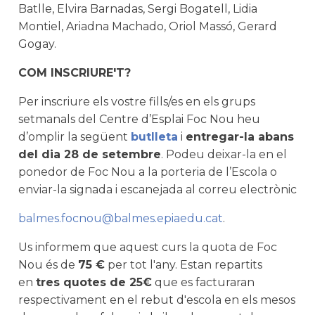
Batlle, Elvira Barnadas, Sergi Bogatell, Lidia
Montiel, Ariadna Machado, Oriol Massó, Gerard
Gogay.
COM INSCRIURE'T?
Per inscriure els vostre fills/es en els grups
setmanals del Centre d’Esplai Foc Nou heu
d’omplir la següent
butlleta
i
entregar-la abans
del dia 28 de setembre
. Podeu deixar-la en el
ponedor de Foc Nou a la porteria de l’Escola o
enviar-la signada i escanejada al correu electrònic
balmes.focnou@balmes.epiaedu.cat
.
Us informem que aquest curs la quota de Foc
Nou és de
75 €
per tot l'any. Estan repartits
en
tres quotes de 25€
que es facturaran
respectivament en el rebut d'escola en els mesos