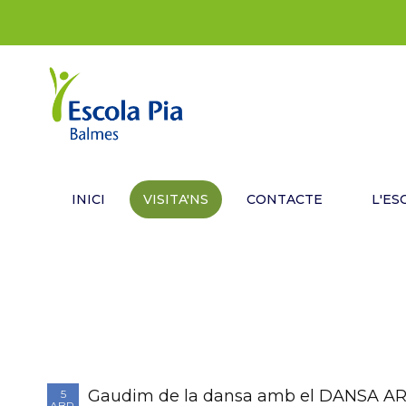
INICI
VISITA'NS
CONTACTE
L'ES
Gaudim de la dansa amb el DANSA A
5
ABR.