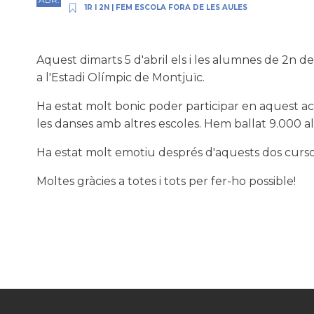
1R I 2N
|
FEM ESCOLA FORA DE LES AULES
Aquest dimarts 5 d'abril els i les alumnes de 2n de
a l'Estadi Olímpic de Montjuïc.
Ha estat molt bonic poder participar en aquest act
les danses amb altres escoles. Hem ballat 9.000 
Ha estat molt emotiu després d'aquests dos cursos
Moltes gràcies a totes i tots per fer-ho possible!