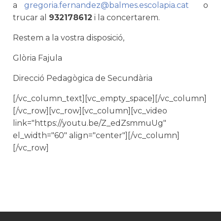
a
gregoria.fernandez@balmes.escolapia.cat
o
trucar al
932178612
i la concertarem.
Restem a la vostra disposició,
Glòria Fajula
Direcció Pedagògica de Secundària
[/vc_column_text][vc_empty_space][/vc_column]
[/vc_row][vc_row][vc_column][vc_video
link="https://youtu.be/Z_edZsmmuUg"
el_width="60" align="center"][/vc_column]
[/vc_row]