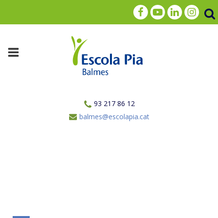
93 217 86 12
balmes@escolapia.cat