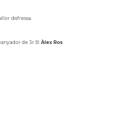
llor disfressa.
anyador de 3r B:
Àlex Ros