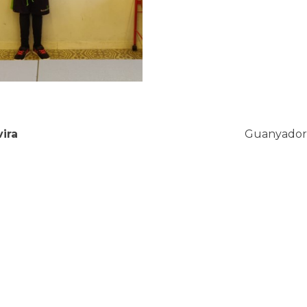
vira
Guanyadore